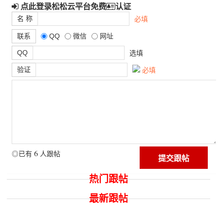
点此登录松松云平台免费
认证
名 称
必填
联系
QQ
微信
网址
QQ
选填
验证
必填
6
◎已有
人跟帖
热门跟帖
最新跟帖