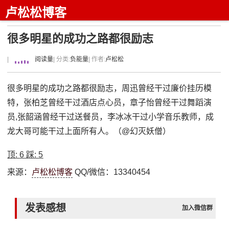
卢松松博客
很多明星的成功之路都很励志
|
阅读量
| 分类:
负能量
| 作者:
卢松松
很多明星的成功之路都很励志，周迅曾经干过廉价挂历模
特，张柏芝曾经干过酒店点心员，章子怡曾经干过舞蹈演
员,张韶涵曾经干过送餐员，李冰冰干过小学音乐教师，成
龙大哥可能干过上面所有人。（@幻灭妖僧）
顶:
6
踩:
5
来源：
卢松松博客
QQ/微信：13340454
发表感想
加入微信群