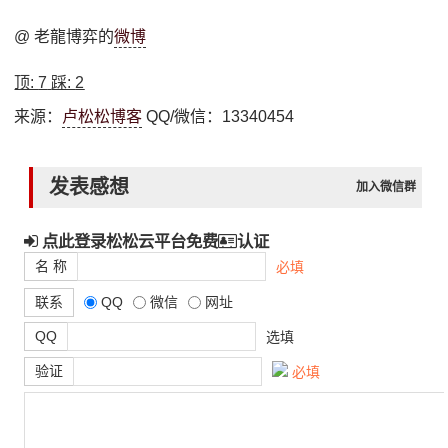
@ 老龍博弈的
微博
顶:
7
踩:
2
来源：
卢松松博客
QQ/微信：13340454
发表感想
加入微信群
点此登录松松云平台免费
认证
名 称
必填
联系
QQ
微信
网址
QQ
选填
验证
必填