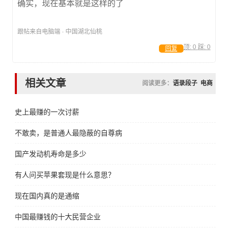
确实，现在基本就是这样的了
跟帖来自电脑端 · 中国湖北仙桃
顶:
0
踩:
0
回复
相关文章
阅读更多：
语录段子
电商
史上最赚的一次讨薪
不敢卖，是普通人最隐蔽的自尊病
国产发动机寿命是多少
有人问买苹果套现是什么意思？
现在国内真的是通缩
中国最赚钱的十大民营企业