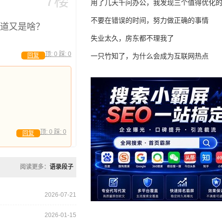
7楼
用了几天千问办公，我发现三个值得优化
不要在错误的时间，努力做正确的事情
不知道又是啥？
失业太久，房东都不理我了
顶:
0
踩:
0
回复
一只竹知了，为什么会成为互联网热点
顶:
0
踩:
0
回复
阅读更多：
语录段子
2026-07-21
2026-01-15