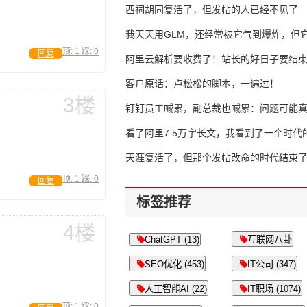
西祠胡同复活了，但发帖的人已经不见了
我天天用GLM，还经常被它气到爆炸，但它
顶:
1
踩:
0
回复
16万亿
阿里云解析要收费了！站长的好日子要结
客户原话：卢松松的脚本，一遍过！
3楼
钉钉员工喊累，副总裁也喊累：问题可能
了
看了阿里7.5万字长文，我看到了一个时代
天涯复活了，但那个发帖改命的时代结束
顶:
1
踩:
0
回复
标签推荐
4楼
ChatGPT (13)
互联网八卦
SEO优化 (453)
IT公司 (347)
人工智能AI (22)
IT职场 (1074)
顶:
1
踩:
0