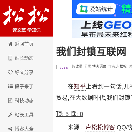
卢松松博客
返回首页
我们封锁互联网
站长动态
|
阅读量
| 分类:
博客语录
| 作者:
卢松松
| 
好文分享
在
知乎
上看到一句话,几
段子来了
贸易;在大数据时代,我们封锁
科技动态
顶:
5
踩:
0
站长工具
来源：
卢松松博客
QQ/微
博客大全