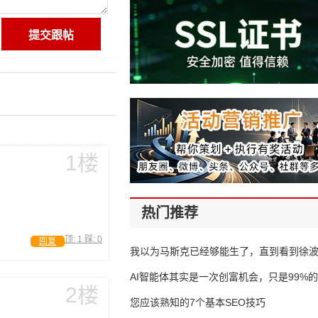
1楼
热门推荐
顶:
1
踩:
0
回复
我以为马斯克已经够能生了，直到看到徐
AI智能体其实是一次创富机会，只是99%
2楼
错过了
您应该熟知的7个基本SEO技巧