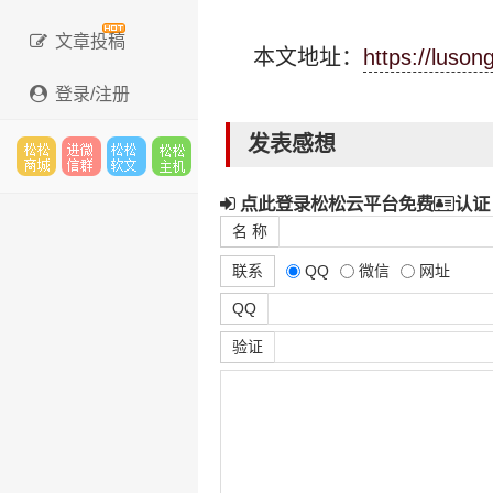
文章投稿
本文地址：
https://luso
登录/注册
发表感想
松松
进微
松松
松松
点此登录松松云平台免费
认证
名 称
联系
QQ
微信
网址
云市
信群
软文
云主
QQ
验证
场
机