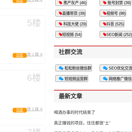
回复
黑产灰产 (46)
账号封禁 (39)
直播带货 (39)
视频号 (98)
5楼
科技大佬 (29)
抖音 (525)
短视频 (54)
SEO新闻 (252)
社群交流
顶:
1
踩:
0
回复
松松粉丝微信群
SEO优化交
6楼
短视频运营群
网络推广微信
最新文章
顶:
2
踩:
0
回复
喝酒办事的时代结束了
真正赚钱的项目，往往都很“土”