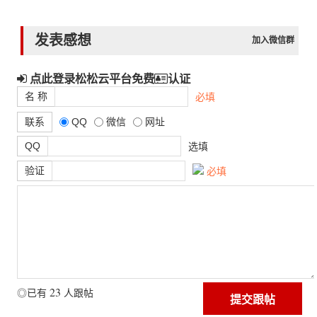
发表感想
加入微信群
点此登录松松云平台免费
认证
名 称
必填
联系
QQ
微信
网址
QQ
选填
验证
必填
23
◎已有
人跟帖