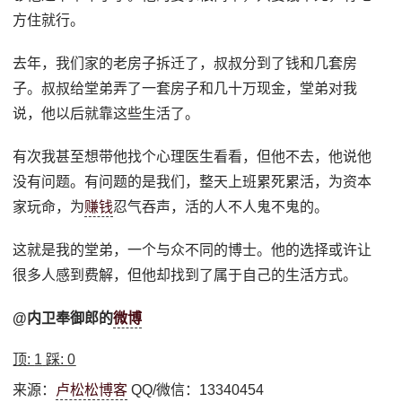
方住就行。
去年，我们家的老房子拆迁了，叔叔分到了钱和几套房
子。叔叔给堂弟弄了一套房子和几十万现金，堂弟对我
说，他以后就靠这些生活了。
有次我甚至想带他找个心理医生看看，但他不去，他说他
没有问题。有问题的是我们，整天上班累死累活，为资本
家玩命，为
赚钱
忍气吞声，活的人不人鬼不鬼的。
这就是我的堂弟，一个与众不同的博士。他的选择或许让
很多人感到费解，但他却找到了属于自己的生活方式。
@内卫奉御郎的
微博
顶:
1
踩:
0
来源：
卢松松博客
QQ/微信：13340454