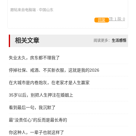
跟帖来自电脑端 · 中国山东
顶:
1
踩:
0
回复
相关文章
阅读更多：
生活感悟
失业太久，房东都不理我了
停掉社保、戒酒、不买新衣服，这就是我的2026
在大城市是内卷炮灰，在老家才是人生赢家
35岁以后，别把人生押注在婚姻上
看到最后一句，我沉默了
最“没责任心”的反而是最长寿的
你这种人，一辈子也就这样了