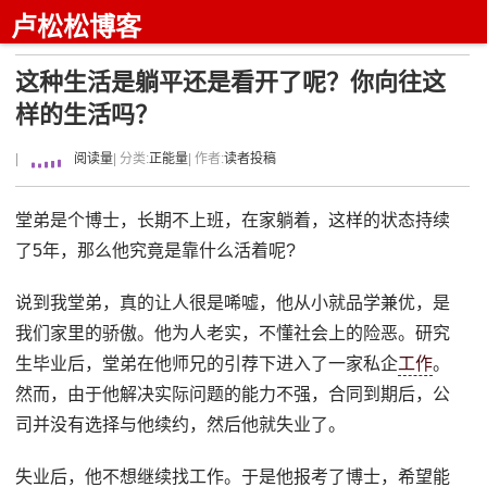
卢松松博客
这种生活是躺平还是看开了呢？你向往这
样的生活吗？
|
阅读量
| 分类:
正能量
| 作者:
读者投稿
堂弟是个博士，长期不上班，在家躺着，这样的状态持续
了5年，那么他究竟是靠什么活着呢?
说到我堂弟，真的让人很是唏嘘，他从小就品学兼优，是
我们家里的骄傲。他为人老实，不懂社会上的险恶。研究
生毕业后，堂弟在他师兄的引荐下进入了一家私企
工作
。
然而，由于他解决实际问题的能力不强，合同到期后，公
司并没有选择与他续约，然后他就失业了。
失业后，他不想继续找工作。于是他报考了博士，希望能