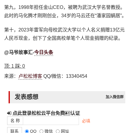
第九，1998年担任金山CEO，被聘为武汉大学名誉教授。
此时的马化腾才刚刚创业，34岁的马云还在“潘家园蜗居”。
第十，2023年雷军向母校武汉大学以个人名义捐赠13亿元
人民币现金，创下了全国高校单笔个人现金捐赠的纪录。
@马爷故事汇-
今日头条
顶:
1
踩:
0
来源：
卢松松博客
QQ/微信：13340454
发表感想
加入微信群
点此登录松松云平台免费
认证
名 称
必填
联系
QQ
微信
网址