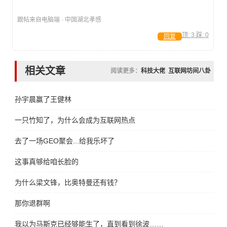
跟帖来自电脑端 · 中国湖北孝感
顶:
3
踩:
0
回复
相关文章
阅读更多：
科技大佬
互联网坊间八卦
孙宇晨赢了王健林
一只竹知了，为什么会成为互联网热点
去了一场GEO聚会...给我乐坏了
这事真够给咱长脸的
为什么梁文锋，比奥特曼还有钱？
那你退群啊
我以为马斯克已经够能生了，直到看到徐波……