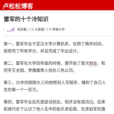
卢松松博客
雷军的十个冷知识
|
阅读量
| 分类:
正能量
| 作者:
转载大师
第一，雷军毕业于武汉大学计算机系，仅用了两年时间，
就修完了所有学分，并且完成了毕业设计。
第二，雷军在大学四年级的时候，便开始了首次
创业
，和
同学王全国、李儒雄等人创办三色公司。
第三，20岁的刚刚大三的他帮别人写程序，赚到了自己人
生的第一个一百万。
第四，雷军毕业后先是尝试创业，但并没有成功过。后来
机缘巧合下认识了他人生中的伯乐求伯君。在求伯军的邀