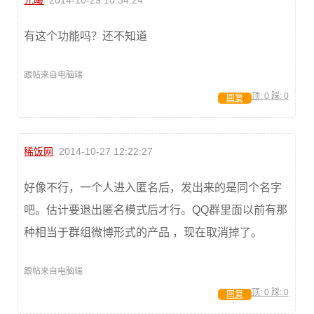
元曦
2014-10-29 10:34:24
有这个功能吗？还不知道
跟帖来自电脑端
顶:
0
踩:
0
回复
稀饭网
2014-10-27 12:22:27
好像不行，一个人进入匿名后，发出来的是同个名字
吧。估计要退出匿名模式后才行。QQ群里面以前有那
种相当于群组微博形式的产品 ，现在取消掉了。
跟帖来自电脑端
顶:
0
踩:
0
回复