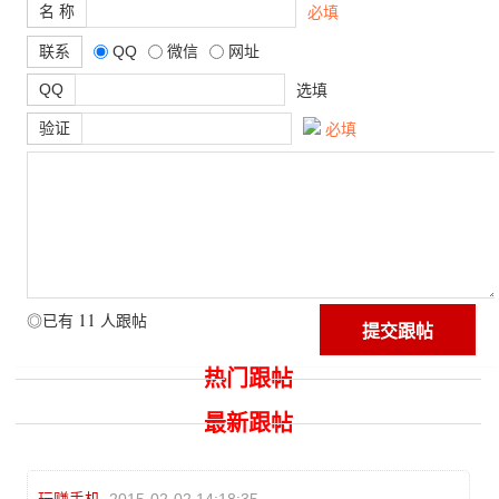
名 称
必填
联系
QQ
微信
网址
QQ
选填
验证
必填
11
◎已有
人跟帖
热门跟帖
最新跟帖