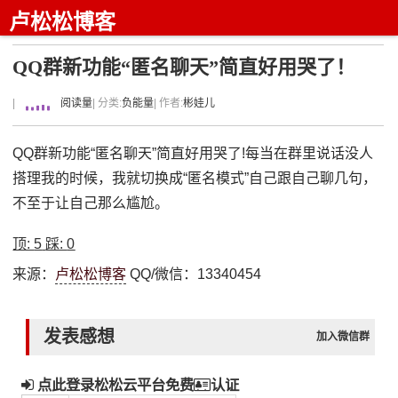
卢松松博客
QQ群新功能“匿名聊天”简直好用哭了！
|
阅读量
| 分类:
负能量
| 作者:
彬娃儿
QQ群新功能“匿名聊天”简直好用哭了!每当在群里说话没人
搭理我的时候，我就切换成“匿名模式”自己跟自己聊几句，
不至于让自己那么尴尬。
顶:
5
踩:
0
来源：
卢松松博客
QQ/微信：13340454
发表感想
加入微信群
点此登录松松云平台免费
认证