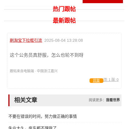
热门跟帖
最新跟帖
刷淘宝下拉框引流
2025-08-04 13:28:08
这个公务员真舒服，怎么也轮不到呀
跟帖来自电脑端 · 中国浙江嘉兴
顶:
1
踩:
0
回复
相关文章
阅读更多：
我看世界
不要在错误的时间，努力做正确的事情
失业太久，房东都不理我了