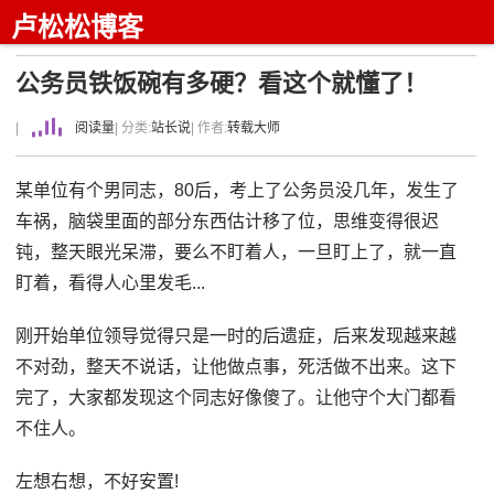
卢松松博客
公务员铁饭碗有多硬？看这个就懂了！
|
阅读量
| 分类:
站长说
| 作者:
转载大师
某单位有个男同志，80后，考上了公务员没几年，发生了
车祸，脑袋里面的部分东西估计移了位，思维变得很迟
钝，整天眼光呆滞，要么不盯着人，一旦盯上了，就一直
盯着，看得人心里发毛...
刚开始单位领导觉得只是一时的后遗症，后来发现越来越
不对劲，整天不说话，让他做点事，死活做不出来。这下
完了，大家都发现这个同志好像傻了。让他守个大门都看
不住人。
左想右想，不好安置!