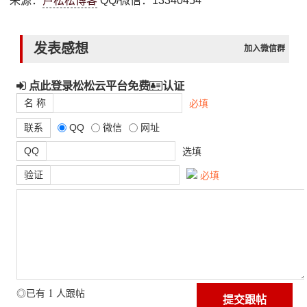
来源：
卢松松博客
QQ/微信：13340454
发表感想
加入微信群
点此登录松松云平台免费
认证
名 称
必填
联系
QQ
微信
网址
QQ
选填
验证
必填
1
◎已有
人跟帖