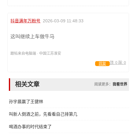
抖音满年万粉号
2026-03-09 11:48:33
这叫继续上车做牛马
跟帖来自电脑端 · 中国江苏淮安
顶:
0
踩:
0
回复
相关文章
阅读更多：
我看世界
孙宇晨赢了王健林
叫新人倒酒之前，先看看自己排第几
喝酒办事的时代结束了