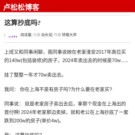
卢松松博客
这算抄底吗?
|
阅读量
| 分类:
站长说
| 作者:
转载大师
上班又和同事闲聊，我同事说她在老家淮安2017年高位买
的140w(包括装修)的房子，2024年卖出去的时候是70w…..
挂了整整一年才70w卖出去。
我问： 你在上海不是有房子吗?为什么要在老家买?
同事说： 就是老家房子卖出去后，拿那个现金在上海出的
首付啊! 2024年老家那边卖掉，就和老公在上海抄底了一套
跌到200w的房子(单价4w)。