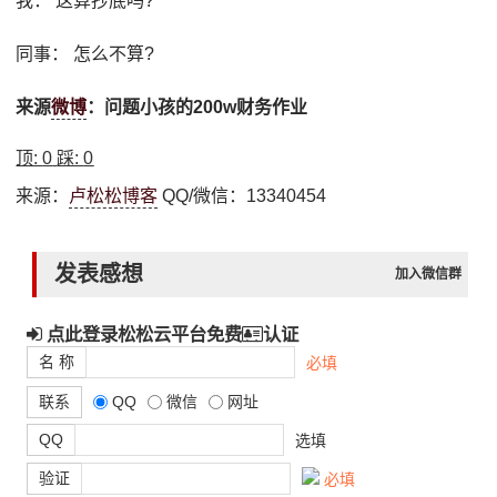
我： 这算抄底吗?
同事： 怎么不算?
来源
微博
：问题小孩的200w财务作业
顶:
0
踩:
0
来源：
卢松松博客
QQ/微信：13340454
发表感想
加入微信群
点此登录松松云平台免费
认证
名 称
必填
联系
QQ
微信
网址
QQ
选填
验证
必填