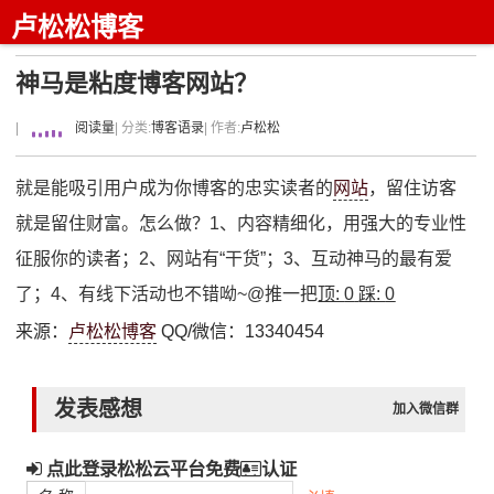
卢松松博客
神马是粘度博客网站？
|
阅读量
| 分类:
博客语录
| 作者:
卢松松
就是能吸引用户成为你博客的忠实读者的
网站
，留住访客
就是留住财富。怎么做？1、内容精细化，用强大的专业性
征服你的读者；2、网站有“干货”；3、互动神马的最有爱
了；4、有线下活动也不错呦~@推一把
顶:
0
踩:
0
来源：
卢松松博客
QQ/微信：13340454
发表感想
加入微信群
点此登录松松云平台免费
认证