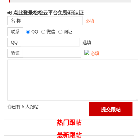
点此登录松松云平台免费
认证
名 称
必填
联系
QQ
微信
网址
QQ
选填
验证
必填
6
◎已有
人跟帖
热门跟帖
最新跟帖