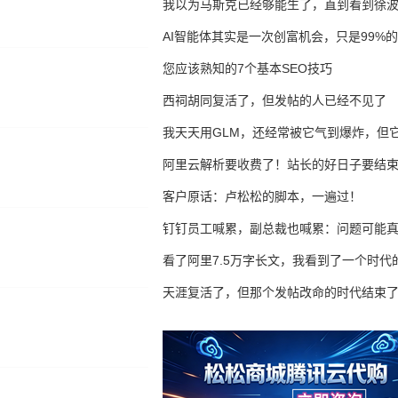
我以为马斯克已经够能生了，直到看到徐
AI智能体其实是一次创富机会，只是99%
错过了
您应该熟知的7个基本SEO技巧
西祠胡同复活了，但发帖的人已经不见了
我天天用GLM，还经常被它气到爆炸，但它
16万亿
阿里云解析要收费了！站长的好日子要结
客户原话：卢松松的脚本，一遍过！
钉钉员工喊累，副总裁也喊累：问题可能
了
看了阿里7.5万字长文，我看到了一个时代
天涯复活了，但那个发帖改命的时代结束