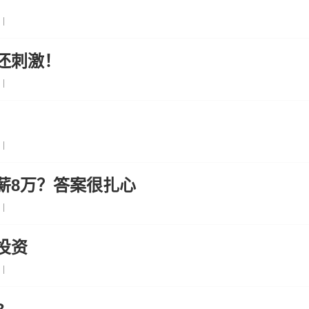
|
还刺激！
|
|
薪8万？答案很扎心
|
投资
|