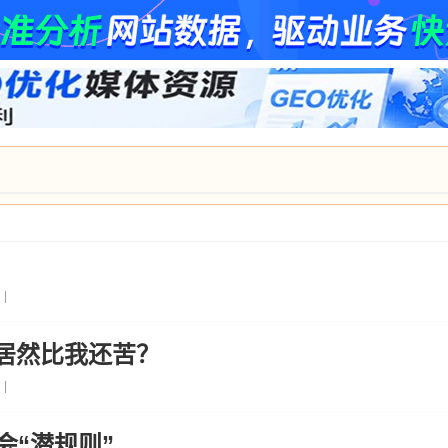
|
居然比我还苦？
|
会“潜规则”