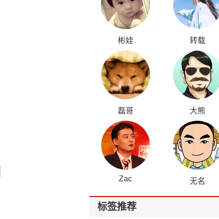
彬娃
转载
磊哥
大熊
Zac
无名
标签推荐