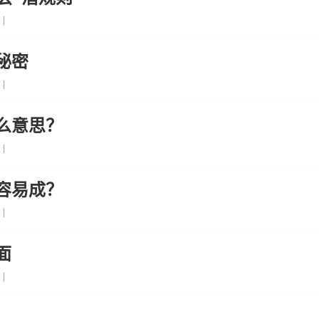
|
秘密
|
么意思？
|
容易成？
|
面
|