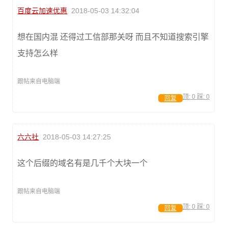
百度云加速优惠
2018-05-03 14:32:04
想在国内混 还得过工信部那关呀 而且不知道搜索引擎
支持怎么样
跟帖来自电脑端
顶:
0
踩:
0
回复
六六社
2018-05-03 14:27:25
这个后缀的域名有是几千个大块一个
跟帖来自电脑端
顶:
0
踩:
0
回复