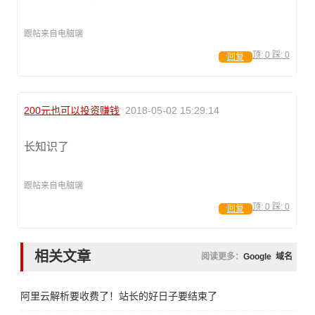
跟帖来自电脑端
顶:
0
踩:
0
回复
200元也可以投资赚钱
2018-05-02 15:29:14
长知识了
跟帖来自电脑端
顶:
0
踩:
0
回复
相关文章
阅读更多：
Google
域名
阿里云解析要收费了！站长的好日子要结束了