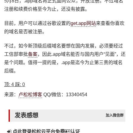
5月8日，.app域名将正式面向公众，开放注册。不过域名
注册和续费价格至今为止，还没有披露。
目前，用户可以通过谷歌设置的
get.app
网站
来查看你喜欢
的域名是否被注册。
不过，如今新顶级后缀域名要想在国内发展，必须要经过
工信部审批
备案
，因此.app域名能否与国内用户“见面”，还
是个问题。值得一提的是，.app是迄今为止第三贵的域名
后缀。
顶:
4
踩:
0
来源：
卢松松博客
QQ/微信：13340454
发表感想
加入微信群
点此登录松松云平台免费
认证