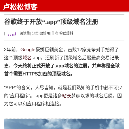
卢松松博客
谷歌终于开放“.app”顶级域名注册
|
阅读量
| 分类:
微新闻
| 作者:
粉丝爆料
3年前，
Google
豪掷巨额美金，击败12家竞争对手拍得了
这个顶级
域名
.app，还刷新了顶级域名后缀最高交易记录
史。
今天终将正式开放了.app域名的注册，并声称是全球
首个需要HTTPS加密的顶级域名。
“APP”的含义，人尽皆知，就是我们熟知的手机中必不可少
的“应用程序”。.app更是诸多
站长
梦寐以求的域名后缀，因
为它可以和应用程序相连接。