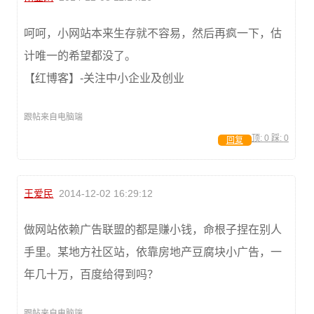
呵呵，小网站本来生存就不容易，然后再疯一下，估
计唯一的希望都没了。
【红博客】-关注中小企业及创业
跟帖来自电脑端
顶:
0
踩:
0
回复
王爱民
2014-12-02 16:29:12
做网站依赖广告联盟的都是赚小钱，命根子捏在别人
手里。某地方社区站，依靠房地产豆腐块小广告，一
年几十万，百度给得到吗？
跟帖来自电脑端