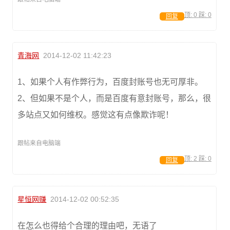
顶:
0
踩:
0
回复
青海网
2014-12-02 11:42:23
1、如果个人有作弊行为，百度封账号也无可厚非。
2、但如果不是个人，而是百度有意封账号，那么，很
多站点又如何维权。感觉这有点像欺诈呢！
跟帖来自电脑端
顶:
2
踩:
0
回复
星恒网赚
2014-12-02 00:52:35
在怎么也得给个合理的理由吧，无语了