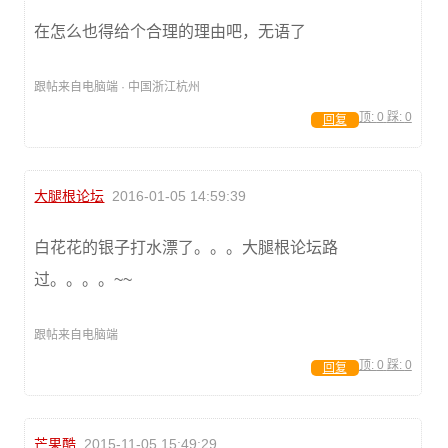
在怎么也得给个合理的理由吧，无语了
跟帖来自电脑端 · 中国浙江杭州
顶:
0
踩:
0
回复
大腿根论坛
2016-01-05 14:59:39
白花花的银子打水漂了。。。大腿根论坛路
过。。。。~~
跟帖来自电脑端
顶:
0
踩:
0
回复
芒果酷
2015-11-05 15:49:29