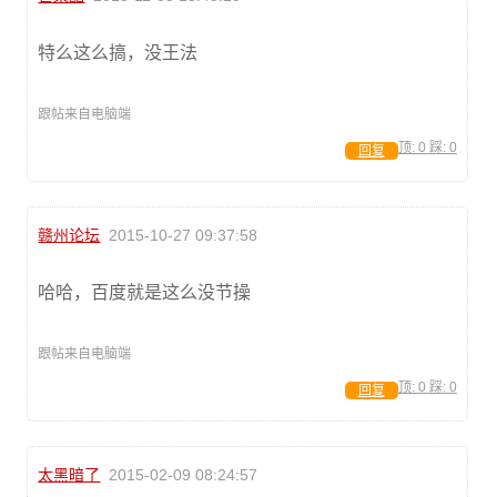
特么这么搞，没王法
跟帖来自电脑端
顶:
0
踩:
0
回复
赣州论坛
2015-10-27 09:37:58
哈哈，百度就是这么没节操
跟帖来自电脑端
顶:
0
踩:
0
回复
太黑暗了
2015-02-09 08:24:57