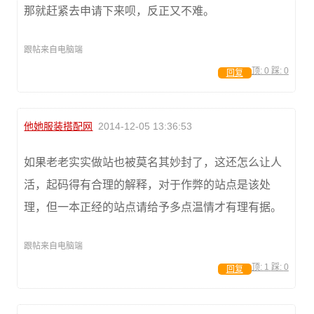
那就赶紧去申请下来呗，反正又不难。
跟帖来自电脑端
顶:
0
踩:
0
回复
他她服装搭配网
2014-12-05 13:36:53
如果老老实实做站也被莫名其妙封了，这还怎么让人
活，起码得有合理的解释，对于作弊的站点是该处
理，但一本正经的站点请给予多点温情才有理有据。
跟帖来自电脑端
顶:
1
踩:
0
回复