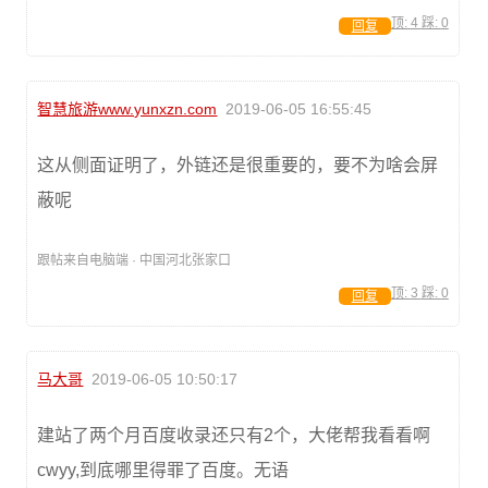
顶:
4
踩:
0
回复
智慧旅游www.yunxzn.com
2019-06-05 16:55:45
这从侧面证明了，外链还是很重要的，要不为啥会屏
蔽呢
跟帖来自电脑端 · 中国河北张家口
顶:
3
踩:
0
回复
马大哥
2019-06-05 10:50:17
建站了两个月百度收录还只有2个，大佬帮我看看啊
cwyy,到底哪里得罪了百度。无语