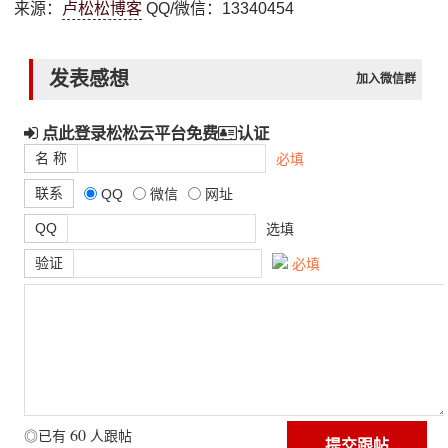
来源：
卢松松博客
QQ/微信：13340454
发表感想
加入微信群
点此登录松松云平台免费
认证
名 称
必填
联系
QQ
微信
网址
QQ
选填
验证
必填
60
◎已有
人跟帖