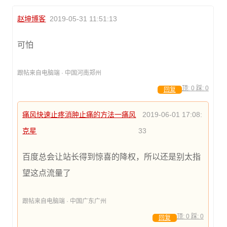
赵坤博客
2019-05-31 11:51:13
可怕
跟帖来自电脑端 · 中国河南郑州
顶:
0
踩:
0
回复
痛风快速止疼消肿止痛的方法一痛风
2019-06-01 17:08:
克星
33
百度总会让站长得到惊喜的降权，所以还是别太指
望这点流量了
跟帖来自电脑端 · 中国广东广州
顶:
0
踩:
0
回复