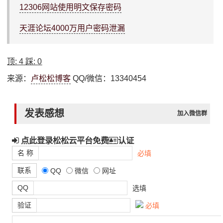
12306网站使用明文保存密码
天涯论坛4000万用户密码泄漏
顶:
4
踩:
0
来源：
卢松松博客
QQ/微信：13340454
发表感想
加入微信群
点此登录松松云平台免费
认证
名 称
必填
联系
QQ
微信
网址
QQ
选填
验证
必填