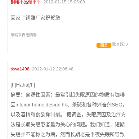
铜雕小品傻乎乎
2012-01-15 15:05:09
回家了铜雕厂家祝贺您
跟帖来自电脑端
顶:
0
踩:
0
回复
tkwa1498
2012-01-12 22:08:48
[F]Haha[/F]
摘要：食源性因素；最常引起失眠原因的物质有咖啡
因interior home design hk、茶碱和各种兴奋剂SEO，
以及酒精和食欲抑制剂。 据调查，失眠原因及治疗方
法是长期失眠患者最为关心的问题。我们知道，短期
失眠并不能称之为病，然而长期老是半夜失眠所导致