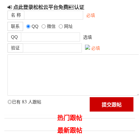
点此登录松松云平台免费
认证
名 称
必填
联系
QQ
微信
网址
QQ
选填
验证
必填
83
◎已有
人跟帖
热门跟帖
最新跟帖