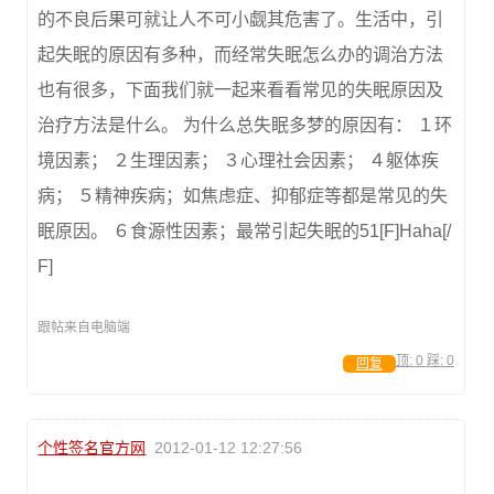
的不良后果可就让人不可小觑其危害了。生活中，引
起失眠的原因有多种，而经常失眠怎么办的调治方法
也有很多，下面我们就一起来看看常见的失眠原因及
治疗方法是什么。 为什么总失眠多梦的原因有： １环
境因素； ２生理因素； ３心理社会因素； ４躯体疾
病； ５精神疾病；如焦虑症、抑郁症等都是常见的失
眠原因。 ６食源性因素；最常引起失眠的51[F]Haha[/
F]
跟帖来自电脑端
顶:
0
踩:
0
回复
个性签名官方网
2012-01-12 12:27:56