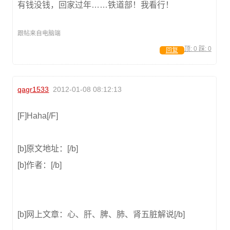
有钱没钱，回家过年……铁道部！我看行！
跟帖来自电脑端
顶:
0
踩:
0
回复
qagr1533
2012-01-08 08:12:13
[F]Haha[/F]
[b]原文地址：[/b]
[b]作者：[/b]
[b]网上文章：心、肝、脾、肺、肾五脏解说[/b]