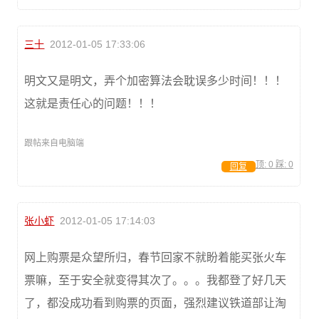
三十
2012-01-05 17:33:06
明文又是明文，弄个加密算法会耽误多少时间！！！
这就是责任心的问题！！！
跟帖来自电脑端
顶:
0
踩:
0
回复
张小虾
2012-01-05 17:14:03
网上购票是众望所归，春节回家不就盼着能买张火车
票嘛，至于安全就变得其次了。。。我都登了好几天
了，都没成功看到购票的页面，强烈建议铁道部让淘