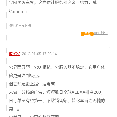
宝网买火车票，这样估计服务器这么不给力，吼
吼。。。。
跟帖来自电脑端
顶:
0
踩:
0
回复
纯买家
2012-01-05 17:05:14
它界面丑陋，它UI粗糙，它服务器不稳定，它用户体
验更是烂到极点。
但它却是史上最牛逼电商！
未做一分钱的广告，短短数日全球ALEXA排名260，
日订单量有望第一、不愁销售额、转化率当之无愧的
第一。