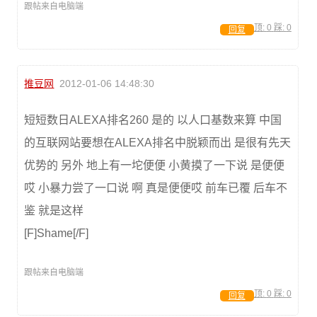
跟帖来自电脑端
顶:
0
踩:
0
回复
推豆网
2012-01-06 14:48:30
短短数日ALEXA排名260 是的 以人口基数来算 中国
的互联网站要想在ALEXA排名中脱颖而出 是很有先天
优势的 另外 地上有一坨便便 小黄摸了一下说 是便便
哎 小暴力尝了一口说 啊 真是便便哎 前车已覆 后车不
鉴 就是这样
[F]Shame[/F]
跟帖来自电脑端
顶:
0
踩:
0
回复