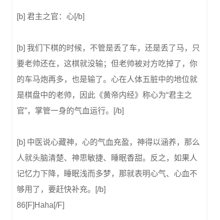
[b] 君主之官：心[/b]
[b] 我们下棋的时候，不管是丢了车，还是丢了马，只
要老帅还在，这棋就没输；但老帅被对方吃掉了，你
的车马炮再多，也是输了。心在人体五脏中的地位就
是棋盘中的老帅，因此《黄帝内经》称心为“君主之
官”，掌管一身的气血运行。[/b]
[b] 中医说心藏神，心的气血充盈，神得以涵养，那么
人就头脑清楚、神思敏捷、睡眠香甜。反之，如果人
记忆力下降，睡眠浅而多梦，那就表明心气、心血不
够用了，要赶快补充。[/b]
86[F]Haha[/F]