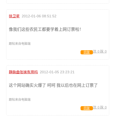
徐卫星
2012-01-06 08:51:52
像我们这些农民工都要学着上网订票啦！
跟帖来自电脑端
顶:
0
踩:
0
回复
静脉曲张袜有用吗
2012-01-05 23:23:21
这个网站确实火爆了 呵呵 我以后也在网上订票了
跟帖来自电脑端
顶:
0
踩:
0
回复