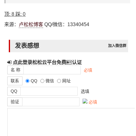
顶:
8
踩:
0
来源：
卢松松博客
QQ/微信：13340454
发表感想
加入微信群
点此登录松松云平台免费
认证
名 称
必填
联系
QQ
微信
网址
QQ
选填
验证
必填