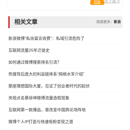
顶:
2
踩:
0
回复
相关文章
阅读更多：
新浪
新浪微博“私信留言收费”：私域引流危险了
互联网流量25年迁徙史
如何通过微博搜索排名引流？
热搜背后庞大的利益链体系“网络水军介绍”
那座理想国际大厦，见证了创业者时代的起伏
央视点名蔡徐坤微博流量造假现象
互联网第一款爆品，曾改变中国舆论场阵地
微博个人IP打造与快速吸粉变现之道