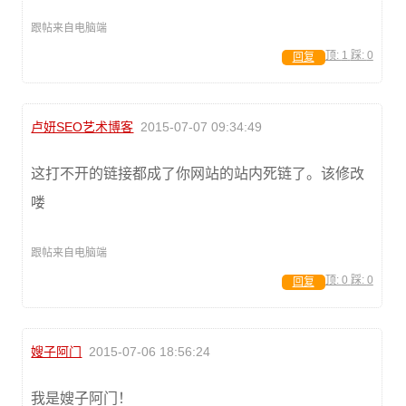
跟帖来自电脑端
顶:
1
踩:
0
回复
卢妍SEO艺术博客
2015-07-07 09:34:49
这打不开的链接都成了你网站的站内死链了。该修改
喽
跟帖来自电脑端
顶:
0
踩:
0
回复
嫂子阿门
2015-07-06 18:56:24
我是嫂子阿门！