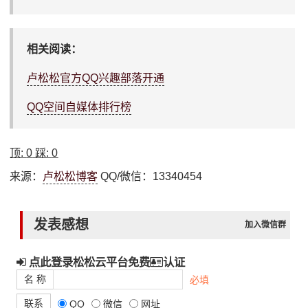
相关阅读：
卢松松官方QQ兴趣部落开通
QQ空间自媒体排行榜
顶:
0
踩:
0
来源：
卢松松博客
QQ/微信：13340454
发表感想
加入微信群
点此登录松松云平台免费
认证
名 称
必填
联系
QQ
微信
网址