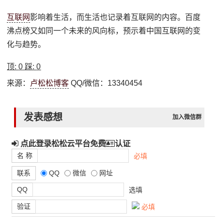
互联网
影响着生活，而生活也记录着互联网的内容。百度
沸点榜又如同一个未来的风向标，预示着中国互联网的变
化与趋势。
顶:
0
踩:
0
来源：
卢松松博客
QQ/微信：13340454
发表感想
加入微信群
点此登录松松云平台免费
认证
名 称
必填
联系
QQ
微信
网址
QQ
选填
验证
必填