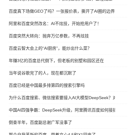
百度真下场做GEO了吗？一张报价表，撕开了AI圈的边界
阿里和百度突然改名：AI不炫技，开始抢用户了！
百度突然大转向：抛弃万亿参数，不再炫技
百度云智大会上的“AI厨房”，能炒出什么菜？
年赚3亿的百度总代倒下，但老板的别墅和园区还在
当年说谷歌完了的人，现在都沉默了
百度已经是中国最多排第四的搜索引擎吗
为什么百度搜索、微信搜索要接入AI大模型DeepSeek？对谁更有好
中国AI四强争霸：DeepSeek升级，阿里腾讯百度如何接招？
倒查半年，百度副总谢广军没事了
那个自我革新的百度，带着文心4.5和X1回来了