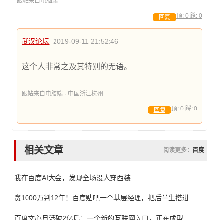
跟帖来自电脑端
顶:
0
踩:
0
回复
武汉论坛
2019-09-11 21:52:46
这个人非常之及其特别的无语。
跟帖来自电脑端 · 中国浙江杭州
顶:
0
踩:
0
回复
相关文章
阅读更多：
百度
我在百度AI大会，发现全场没人穿西装
贪1000万判12年！百度贴吧一个基层经理，把后半生搭进去了
百度文心月活破2亿后：一个新的互联网入口，正在成型