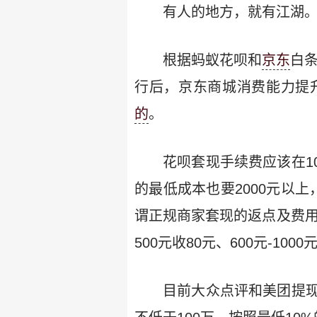
有人的地方，就有江湖
根据蚂蚁花呗和
京东
白
行后，京东商城消费能力提
的
。
花呗套现手续费应该在1
的最低成本也要2000元以
谓正规商家套现的返点及费用大致
500元收80元、600元-100
目前大众点评和美团提