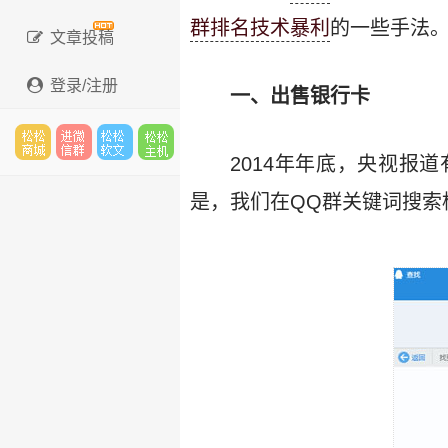
群排名技术暴利
的一些手法
文章投稿
登录/注册
一、出售银行卡
2014年年底，央视报
松松
进微
松松
松松
是，我们在QQ群关键词搜索
云市
信群
软文
云主
场
机