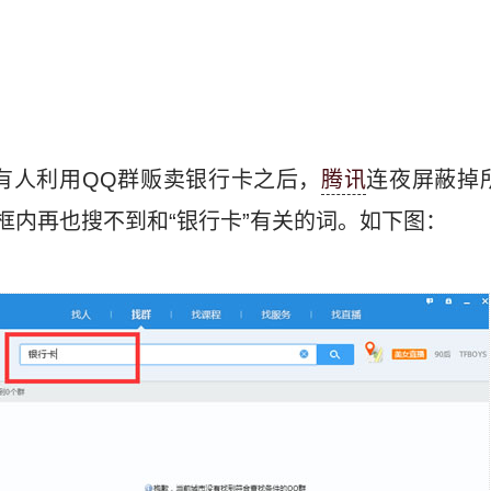
。
道有人利用QQ群贩卖银行卡之后，
腾讯
连夜屏蔽掉
框内再也搜不到和“银行卡”有关的词。如下图：