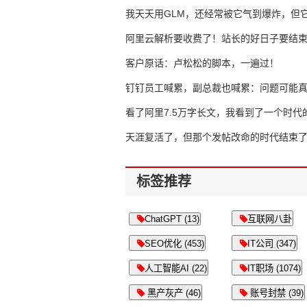
我天天用GLM，还经常被它气到爆炸，但它
16万亿
阿里云解析要收费了！站长的好日子要结
客户原话：卢松松的脚本，一遍过！
钉钉员工喊累，副总裁也喊累：问题可能
了
看了阿里7.5万字长文，我看到了一个时代
天涯复活了，但那个发帖改命的时代结束
标签推荐
ChatGPT (13)
互联网八卦
SEO优化 (453)
IT公司 (347)
人工智能AI (22)
IT职场 (1074)
黑产灰产 (46)
账号封禁 (39)