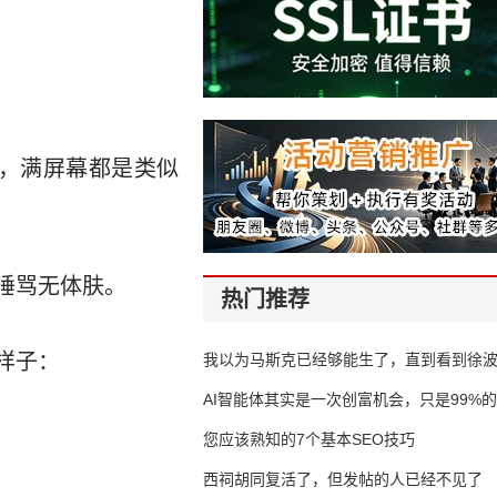
候，满屏幕都是类似
唾骂无体肤。
热门推荐
样子：
我以为马斯克已经够能生了，直到看到徐
AI智能体其实是一次创富机会，只是99%
错过了
您应该熟知的7个基本SEO技巧
西祠胡同复活了，但发帖的人已经不见了