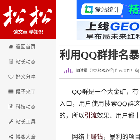
卢松松博客
返回首页
利用QQ群排名
站长动态
|
阅读量
| 分类:
经验心得
| 作者:
合作厂商
好文分享
QQ群是一个大金矿，有
段子来了
入口，用户使用搜索QQ群
科技动态
的，所以
引流
效果、用户都十
站长工具
网络上
赚钱
，暴利的项
博客大全