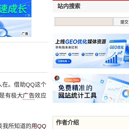
站内搜索
人在。借助QQ这个
是有极大
广告
效应
作者介绍
谈我所知道的
用QQ