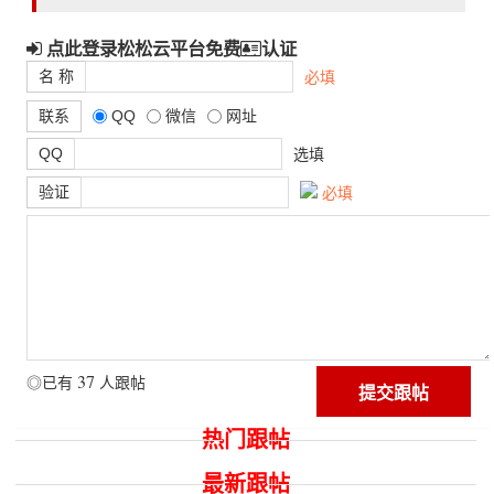
点此登录松松云平台免费
认证
名 称
必填
联系
QQ
微信
网址
QQ
选填
验证
必填
37
◎已有
人跟帖
热门跟帖
最新跟帖