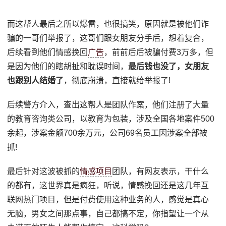
而这帮人最后之所以爆雷，也很搞笑，原因就是被他们诈
骗的一哥们举报了，这哥们跟女朋友分手后，想着复合，
后续看到他们情感挽回
广告
，前前后后被骗付费3万多，但
是因为他们的瞎胡扯和耽误时间，
最后钱也没了，女朋友
也跟别人结婚了
，彻底崩溃，直接就给举报了!
后续警方介入，查出这帮人是团队作案，他们注册了大量
的教育咨询类公司，以教育为包装，涉及全国各地案件500
余起，涉案金额700余万元，公司69名员工因涉案全部被
抓!
最后针对这波被抓的
情感项目
团队，有网友表示，干什么
的都有，这世界真是疯狂，听说，情感挽回还是这几年互
联网热门项目，但是付费使用这种业务的人，感觉是真心
无脑，男女之间那点事，自己都搞不定，你指望让一个从