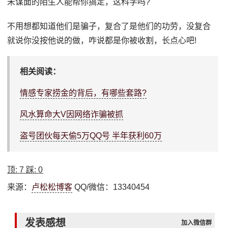
未谋面的陌生人能帮你搞定，这科学吗?
不用想都知道他们是骗子，复合了是他们的功劳，没复合
就说你没按他说的做，咋说都是你被收割，长点心吧!
相关阅读：
情感专家捞金的背后，有哪些套路?
风水算命大V因网络诈骗被抓
盗号团伙每天偷5万QQ号 半年获利60万
顶:
7
踩:
0
来源：
卢松松博客
QQ/微信：13340454
发表感想
加入微信群