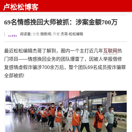
卢松松博客
69名情感挽回大师被抓：涉案金额700万
|
阅读量
| 分类:
微新闻
| 作者:
杰哥-松松编辑
最近松松编辑杰哥了解到，圈内一个主打近几年
互联网
热
门项目——情感挽回业务的团队爆雷了，因被人举报借修
复感情虚假诈骗涉700余万后，整个团队69名成员按诈骗罪
全部被抓!