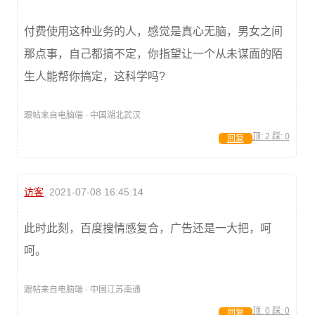
付费使用这种业务的人，感觉是真心无脑，男女之间
那点事，自己都搞不定，你指望让一个从未谋面的陌
生人能帮你搞定，这科学吗?
跟帖来自电脑端 · 中国湖北武汉
顶:
2
踩:
0
回复
访客
2021-07-08 16:45:14
此时此刻，百度搜情感复合，广告还是一大把，呵
呵。
跟帖来自电脑端 · 中国江苏南通
顶:
0
踩:
0
回复