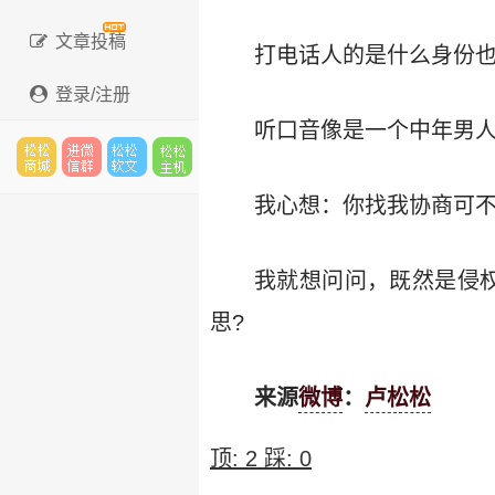
文章投稿
打电话人的是什么身份
登录/注册
听口音像是一个中年男
松松
进微
松松
松松
我心想：你找我协商可不
我就想问问，既然是侵
云市
信群
软文
云主
思?
来源
微博
：
卢松松
场
机
顶:
2
踩:
0