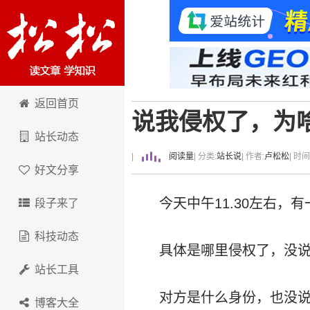
卢松松博客
返回首页
说我侵权了，为
站长动态
|
阅读量
| 分类:
站长说
| 作者:
卢松松
| 时
好文分享
今天中午11.30左右
段子来了
科技动态
具体是哪里侵权了，没
站长工具
对方是什么身份，也没
博客大全