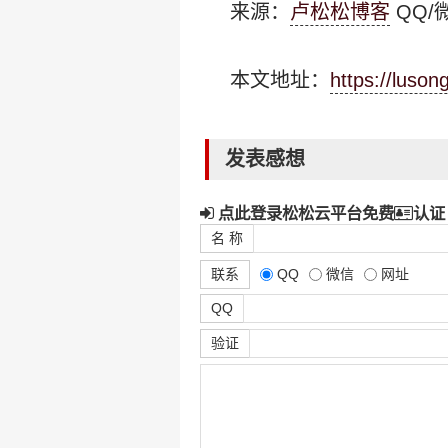
来源：
卢松松博客
QQ/微
本文地址：
https://luso
发表感想
点此登录松松云平台免费
认证
名 称
联系
QQ
微信
网址
QQ
验证