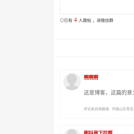
4
◎已有
人跟帖
，
进微信群
啊啊啊
这是博客，这篇的意
评论来自电脑端 · 中国山东青岛 时间:
刷抖音下拉框