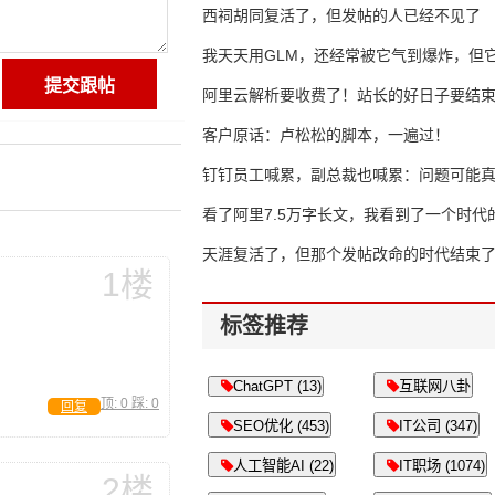
西祠胡同复活了，但发帖的人已经不见了
我天天用GLM，还经常被它气到爆炸，但它
16万亿
阿里云解析要收费了！站长的好日子要结
客户原话：卢松松的脚本，一遍过！
钉钉员工喊累，副总裁也喊累：问题可能
了
看了阿里7.5万字长文，我看到了一个时代
天涯复活了，但那个发帖改命的时代结束
1楼
标签推荐
ChatGPT (13)
互联网八卦
顶:
0
踩:
0
回复
SEO优化 (453)
IT公司 (347)
人工智能AI (22)
IT职场 (1074)
2楼