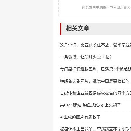
评论来自电脑端 · 中国湖北黄冈 时间:
相关文章
这几个词，比亚迪咬住不放，管学军就
一条微博，让联想少卖16亿？
专门靠打假维权盈利，已遇第3个被起
特朗普这张照片，视觉中国是要收钱的
自媒体和企业最容易侵权被告的四个方
某CMS建站“钓鱼式维权”上央视了
AI生成的图片有版权了
被控诉不正当竞争，李跳跳宣布无限期