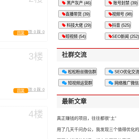
黑产灰产 (46)
账号封禁 (39)
直播带货 (39)
视频号 (98)
科技大佬 (29)
抖音 (525)
顶:
0
踩:
0
回复
短视频 (54)
SEO新闻 (252)
3楼
社群交流
松松粉丝微信群
SEO优化交
短视频运营群
网络推广微信
顶:
0
踩:
0
回复
最新文章
4楼
真正赚钱的项目，往往都很“土”
用了几天千问办公，我发现三个值得优化