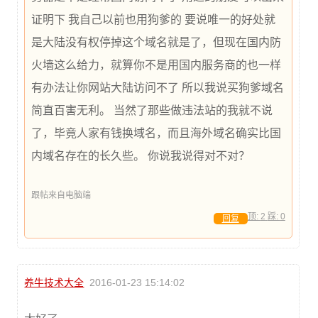
证明下 我自己以前也用狗爹的 要说唯一的好处就
是大陆没有权停掉这个域名就是了，但现在国内防
火墙这么给力，就算你不是用国内服务商的也一样
有办法让你网站大陆访问不了 所以我说买狗爹域名
简直百害无利。 当然了那些做违法站的我就不说
了，毕竟人家有钱换域名，而且海外域名确实比国
内域名存在的长久些。 你说我说得对不对？
跟帖来自电脑端
顶:
2
踩:
0
回复
养牛技术大全
2016-01-23 15:14:02