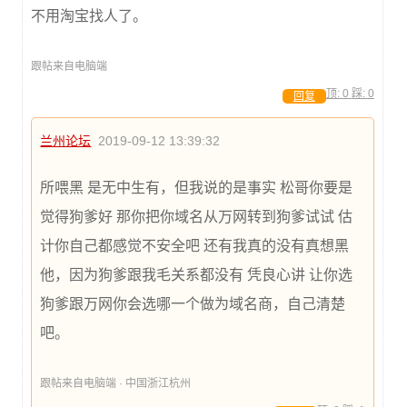
不用淘宝找人了。
跟帖来自电脑端
顶:
0
踩:
0
回复
兰州论坛
2019-09-12 13:39:32
所喂黑 是无中生有，但我说的是事实 松哥你要是
觉得狗爹好 那你把你域名从万网转到狗爹试试 估
计你自己都感觉不安全吧 还有我真的没有真想黑
他，因为狗爹跟我毛关系都没有 凭良心讲 让你选
狗爹跟万网你会选哪一个做为域名商，自己清楚
吧。
跟帖来自电脑端 · 中国浙江杭州