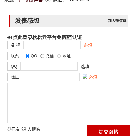
发表感想
加入微信群
点此登录松松云平台免费
认证
名 称
必填
联系
QQ
微信
网址
QQ
选填
验证
必填
29
◎已有
人跟帖