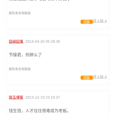
跟帖来自电脑端
顶:
0
踩:
0
回复
囧闻囧事
2014-04-26 05:28:36
节操君，你肿么了
跟帖来自电脑端
顶:
0
踩:
0
回复
瑕玉博客
2013-12-19 23:19:37
钱生钱，人才往往很难成为老板。