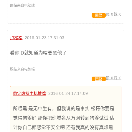
跟帖来自电脑端
顶:
0
踩:
0
回复
卢松松
2016-01-23 17:31:03
看你ID就知道为啥要黑他了
跟帖来自电脑端
顶:
0
踩:
0
回复
稳定虚拟主机推荐
2016-01-24 17:14:09
所喂黑 是无中生有，但我说的是事实 松哥你要是
觉得狗爹好 那你把你域名从万网转到狗爹试试 估
计你自己都感觉不安全吧 还有我真的没有真想黑