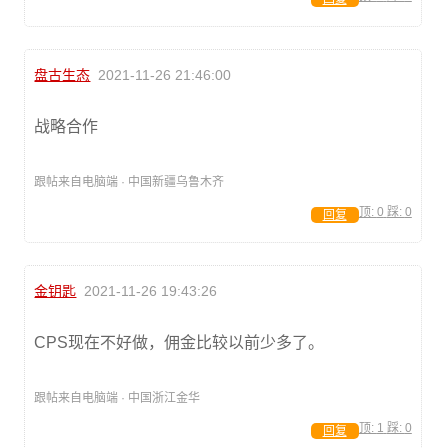
盘古生态
2021-11-26 21:46:00
战‮合略‬作
跟帖来自电脑端 · 中国新疆乌鲁木齐
顶:
0
踩:
0
回复
金钥匙
2021-11-26 19:43:26
CPS现在不好做，佣金比较以前少多了。
跟帖来自电脑端 · 中国浙江金华
顶:
1
踩:
0
回复