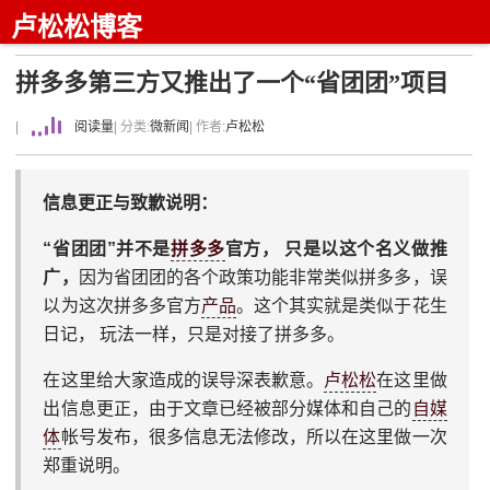
卢松松博客
拼多多第三方又推出了一个“省团团”项目
|
阅读量
| 分类:
微新闻
| 作者:
卢松松
信息更正与致歉说明：
“省团团”并不是
拼多多
官方， 只是以这个名义做推
广，
因为省团团的各个政策功能非常类似拼多多，误
以为这次拼多多官方
产品
。这个其实就是类似于花生
日记， 玩法一样，只是对接了拼多多。
在这里给大家造成的误导深表歉意。
卢松松
在这里做
出信息更正，由于文章已经被部分媒体和自己的
自媒
体
帐号发布，很多信息无法修改，所以在这里做一次
郑重说明。