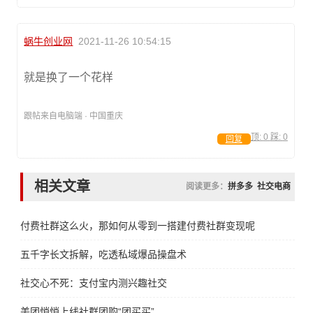
蜗牛创业网
2021-11-26 10:54:15
就是换了一个花样
跟帖来自电脑端 · 中国重庆
顶:
0
踩:
0
回复
相关文章
阅读更多：
拼多多
社交电商
付费社群这么火，那如何从零到一搭建付费社群变现呢
五千字长文拆解，吃透私域爆品操盘术
社交心不死：支付宝内测兴趣社交
美团悄悄上线社群团购“团买买”