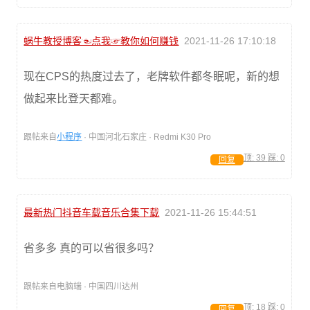
蜗牛教授博客☜点我☞教你如何赚钱
2021-11-26 17:10:18
现在CPS的热度过去了，老牌软件都冬眠呢，新的想
做起来比登天都难。
跟帖来自
小程序
· 中国河北石家庄 · Redmi K30 Pro
顶:
39
踩:
0
回复
最新热门抖音车载音乐合集下载
2021-11-26 15:44:51
省多多 真的可以省很多吗？
跟帖来自电脑端 · 中国四川达州
顶:
18
踩:
0
回复