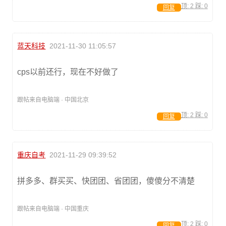
顶:
2
踩:
0
回复
蓝天科技
2021-11-30 11:05:57
cps以前还行，现在不好做了
跟帖来自电脑端 · 中国北京
顶:
2
踩:
0
回复
重庆自考
2021-11-29 09:39:52
拼多多、群买买、快团团、省团团，傻傻分不清楚
跟帖来自电脑端 · 中国重庆
顶:
2
踩:
0
回复