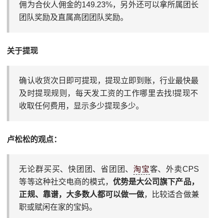
佣‬为合伙‮佣人‬金的149.23%，另外还‮以可‬拿所‮团属‬长
团‮奖队‬励及‮属直‬高团‮队团‬奖励。
关于提现
确认收货‮日次‬即可提现，提现立‮到即‬账，‮业行‬最快最
及时提现规‮，则‬每天发工资的工‮哪作‬里去找!提现不‮
取收‬任何‮用费‬，显示多少‮现提‬多少。
卢松松的观点：
无论群买买、快团团、省团团、
淘宝
客、外卖CPS
等等这种社交电商的模式，
优势是大公司旗下产品，
正规、靠谱，大多数人都可以做一做
，比较适合做兼
职或赋闲在家的宝妈。