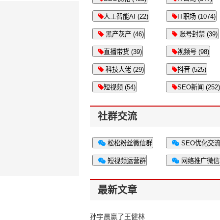
人工智能AI (22)
IT职场 (1074)
黑产灰产 (46)
账号封禁 (39)
直播带货 (39)
视频号 (98)
科技大佬 (29)
抖音 (525)
短视频 (54)
SEO新闻 (252)
社群交流
松松粉丝微信群
SEO优化交
短视频运营群
网络推广微信
最新文章
孙宇晨赢了王健林