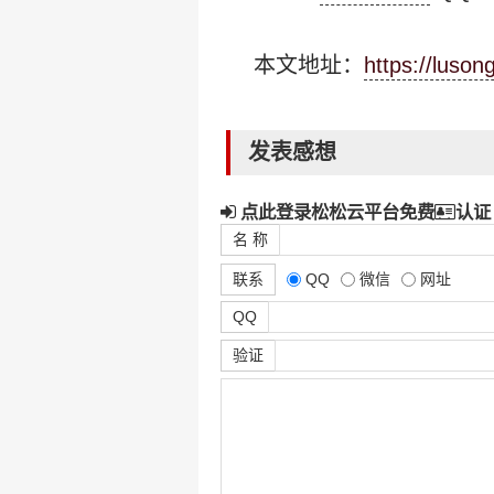
本文地址：
https://luso
发表感想
点此登录松松云平台免费
认证
名 称
联系
QQ
微信
网址
QQ
验证