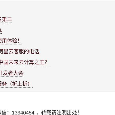
名第三
仇
使用体验！
阿里云客服的电话
中国未来云计算之王？
云开发者大会
服务（折上折）
信：13340454
，转载请注明出处！