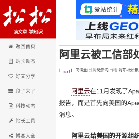
卢松松博客
返回首页
阿里云被工信部
站长动态
|
阅读量
| 分类:
微新闻
| 作者:
磊哥-松松推
好文分享
阿里云
在11月发现了A
段子来了
报告，而是首先向美国的Ap
科技动态
消息。
站长工具
阿里云给美国的开源组
博客大全