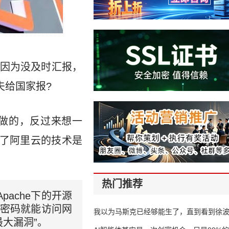
因为没及时汇报，
夫给国家报?
做的，反过来想一
了阿里云的技术是
热门推荐
pache下的开源
无需密码就能访问网
我以为马斯克已经够能生了，直到看到徐
大漏洞”。