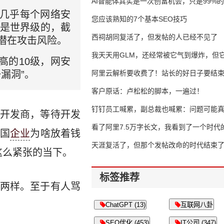
AI智能体其实是一次创富机会，只是99%
，几乎每个网络安
错过了
您应该熟知的7个基本SEO技巧
将是世界级的，截
西祠胡同复活了，但发帖的人已经不见了
或潜在攻击风险。
我天天用GLM，还经常被它气到爆炸，但它
高的10级，网安
一漏洞”。
16万亿
阿里云解析要收费了！站长的好日子要结
客户原话：卢松松的脚本，一遍过！
钉钉员工喊累，副总裁也喊累：问题可能
开发商，等待开发
了
看了阿里7.5万字长文，我看到了一个时代
国
企业
为啥放着钱
天涯复活了，但那个发帖改命的时代结束
这么紧张的当下。
标签推荐
两样。至于有人骂
ChatGPT (13)
互联网八卦
SEO优化 (453)
IT公司 (347)