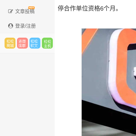
停合作单位资格6个月。
文章投稿
登录/注册
松松
进微
松松
松松
云市
信群
软文
云主
场
机