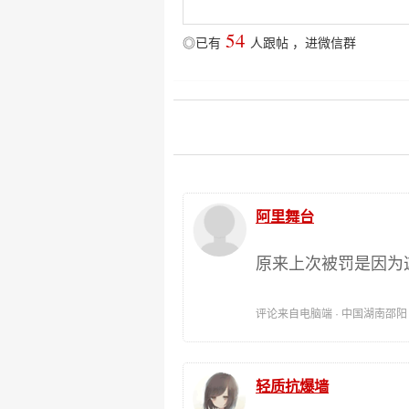
54
◎已有
人跟帖
，
进微信群
阿里舞台
原来上次被罚是因为
评论来自电脑端 · 中国湖南邵阳 时间:
轻质抗爆墙