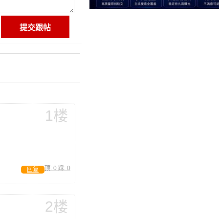
1楼
顶:
0
踩:
0
回复
2楼