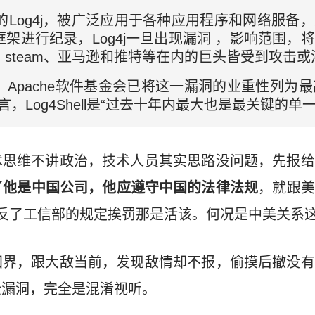
架的Log4j，被广泛应用于各种应用程序和网络服备
架进行纪录，Log4j一旦出现漏洞 ，影响范围，
steam、亚马逊和推特等在内的巨头皆受到攻击
Apache软件基金会已将这一漏洞的业重性列为最
直言，Log4Shell是“过去十年内最大也是最关键的单
术思维不讲政治，技术人员其实思路没问题，先报给
了他是中国公司，他应遵守中国的法律法规
，就跟美
反了工信部的规定挨罚那是活该。何况是中美关系
国界，跟大敌当前，发现敌情却不报，偷摸后撤没有
全漏洞，完全是混淆视听。