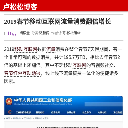
卢松松博客
2019春节移动互联网流量消费翻倍增长
|
阅读量
| 分类:
微新闻
| 作者:
杰哥-松松编辑
2019
移动互联网
数据
流量
消费在整个春节7天假期间，有一
个非常可观的数据消费，共计195.7万TB，相比去年春节2
倍的基础上还翻倍。其中不乏移动
互联网
的音视频社交、
春节红包互动助兴
，线上线下流量资费一体化的便捷诸多
因素。