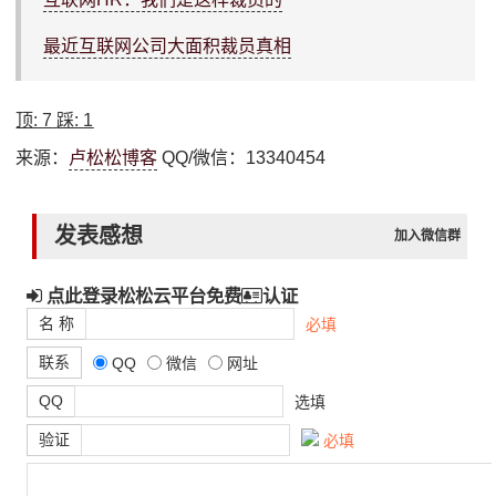
最近互联网公司大面积裁员真相
顶:
7
踩:
1
来源：
卢松松博客
QQ/微信：13340454
发表感想
加入微信群
点此登录松松云平台免费
认证
名 称
必填
联系
QQ
微信
网址
QQ
选填
验证
必填