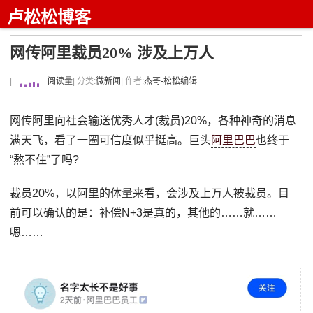
卢松松博客
网传阿里裁员20% 涉及上万人
|
阅读量
| 分类:
微新闻
| 作者:
杰哥-松松编辑
网传阿里向社会输送优秀人才(裁员)20%，各种神奇的消息
满天飞，看了一圈可信度似乎挺高。巨头
阿里巴巴
也终于
“熬不住”了吗?
裁员20%，以阿里的体量来看，会涉及上万人被裁员。目
前可以确认的是：补偿N+3是真的，其他的……就……
嗯……