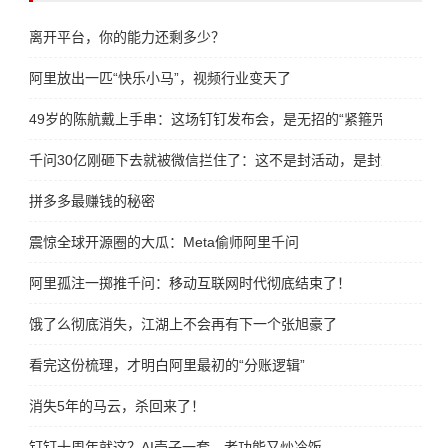
离开平台，你的能力还剩多少？
阿里放出一匹“快乐小马”，视频行业变天了
49岁的陈航戴上手串：这场钉钉发布会，是无招的“紧箍咒”
千问30亿刚砸下去就被微信拦住了：这不是封活动，是封未来
拼多多最赚钱的秘密
震惊全球开源圈的大瓜：Meta偷师阿里千问
阿里孤注一掷推千问：移动互联网时代彻底结束了！
饿了么彻底消失，江湖上不会再有下一个张旭豪了
看完这份梳理，才明白阿里最初的“分账逻辑”
消失5年的马云，杀回来了！
钉钉十周年就这？AI壳子一套，老功能又炒冷饭