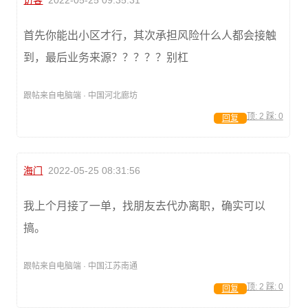
访客
2022-05-25 09:35:31
首先你能出小区才行，其次承担风险什么人都会接触
到，最后业务来源？？？？？别杠
跟帖来自电脑端 · 中国河北廊坊
顶:
2
踩:
0
回复
海门
2022-05-25 08:31:56
我上个月接了一单，找朋友去代办离职，确实可以
搞。
跟帖来自电脑端 · 中国江苏南通
顶:
2
踩:
0
回复