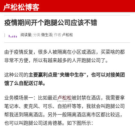
卢松松博客
疫情期间开个跑腿公司应该不错
|
阅读量
| 分类:
微生活
| 作者:
卢松松
由于疫情反复，很多人被隔离在小区或酒店，买菜啥的都
非常不方便，所以有越来越多的人开跑腿公司了。
这种公司的
主要赢利点是“
夹缝中生存
”，也可以对接美团
饿了么自配送订单。
业务模场景一：比如最近
卢松松
被封禁在酒店，我需要拿
笔记本、麦克风、可乐、自拍杆等等，我就会叫跑腿公司
帮我送到隔离酒店。另外一般隔离酒店离市区都比较远，
也可以叫跑腿公司送肯德基。如下图所示：