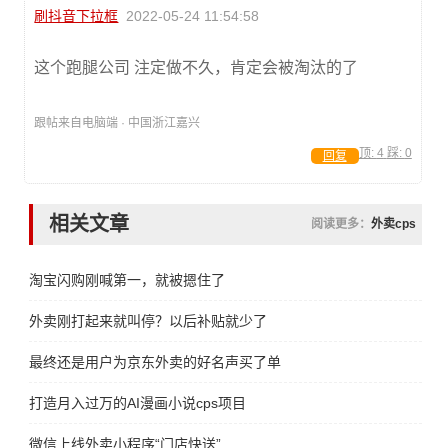
刷抖音下拉框
2022-05-24 11:54:58
这个跑腿公司 注定做不久，肯定会被淘汰的了
跟帖来自电脑端 · 中国浙江嘉兴
顶:
4
踩:
0
回复
相关文章
阅读更多：
外卖cps
淘宝闪购刚喊第一，就被摁住了
外卖刚打起来就叫停？以后补贴就少了
最终还是用户为京东外卖的好名声买了单
打造月入过万的AI漫画小说cps项目
微信上线外卖小程序“门店快送”