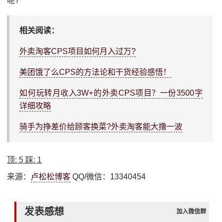
呢?
相关阅读：
外卖淘客CPS项目如何月入过万?
美团饿了么CPS的方法论和干货经验感悟！
如何玩转月收入3W+的外卖CPS项目？一份3500字
详细攻略
骑手为挣差价给顾客换菜?外卖淘客能大撸一波
顶:
5
踩:
1
来源：
卢松松博客
QQ/微信：13340454
发表感想
加入微信群