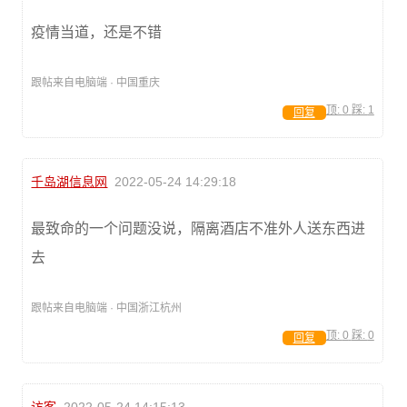
疫情当道，还是不错
跟帖来自电脑端 · 中国重庆
顶:
0
踩:
1
回复
千岛湖信息网
2022-05-24 14:29:18
最致命的一个问题没说，隔离酒店不准外人送东西进
去
跟帖来自电脑端 · 中国浙江杭州
顶:
0
踩:
0
回复