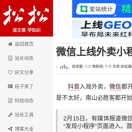
卢松松博客
返回首页
微信上线外卖小程
站长动态
|
阅读量
| 分类:
微新闻
| 作者:
杰哥-松松编
好文分享
抖音
入局外卖，
微信
都
段子来了
是不太好，南山必胜客都开
科技动态
站长工具
2月15日，有媒体报道微
“发现小程序”页面进入。
博客大全