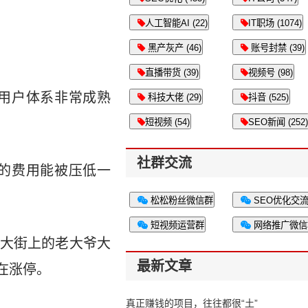
人工智能AI (22)
IT职场 (1074)
黑产灰产 (46)
账号封禁 (39)
直播带货 (39)
视频号 (98)
用户体系非常成熟
科技大佬 (29)
抖音 (525)
短视频 (54)
SEO新闻 (252)
社群交流
的费用能被压低一
松松粉丝微信群
SEO优化交
短视频运营群
网络推广微信
大街上的老大爷大
最新文章
在涨停。
真正赚钱的项目，往往都很“土”