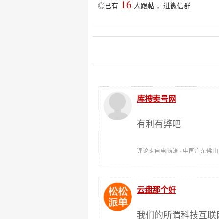
16
◎已有
人跟帖
，
进微信群
库搜卖号网
有利有弊吧
评论来自电脑端 · 中国广东佛山 时间:
云盘那个好
我们的所谓科技互联