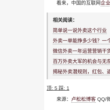
看来，中国的互联网
企
相关阅读：
简单说一说外卖这个行业
外卖一单能挣多少钱？一
微信外卖一年运营营销干
百万外卖大军的机会与无
揭秘外卖潜规则，红包、
顶:
5
踩:
1
来源：
卢松松博客
QQ/微