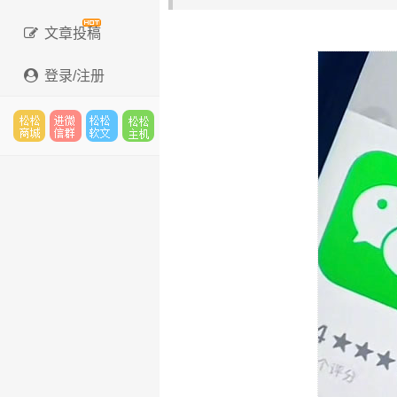
文章投稿
登录/注册
松松
进微
松松
松松
云市
信群
软文
云主
场
机