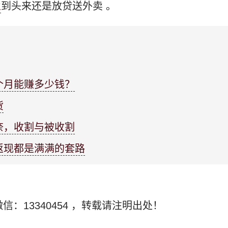
业
到头来还是放贷送外卖 。
个月能赚多少钱？
货
奈，收割与被收割
返现都是满满的套路
信：13340454
，转载请注明出处！