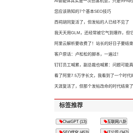
AI智能体其实是一次创富机会，只是99%
错过了
您应该熟知的7个基本SEO技巧
西祠胡同复活了，但发帖的人已经不见了
我天天用GLM，还经常被它气到爆炸，但它
16万亿
阿里云解析要收费了！站长的好日子要结
客户原话：卢松松的脚本，一遍过！
钉钉员工喊累，副总裁也喊累：问题可能
了
看了阿里7.5万字长文，我看到了一个时代
天涯复活了，但那个发帖改命的时代结束
标签推荐
ChatGPT (13)
互联网八卦
SEO优化 (453)
IT公司 (347)