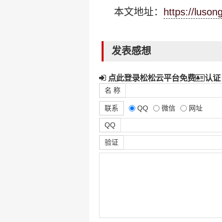
本文地址：
https://luso
发表感想
点此登录松松云平台免费
认证
名 称
联系
QQ
微信
网址
QQ
验证