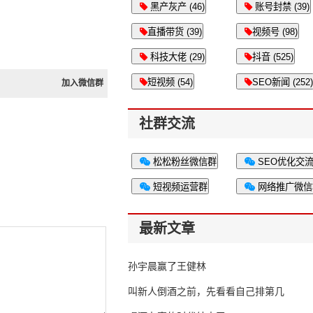
黑产灰产 (46)
账号封禁 (39)
直播带货 (39)
视频号 (98)
科技大佬 (29)
抖音 (525)
短视频 (54)
SEO新闻 (252)
加入微信群
社群交流
松松粉丝微信群
SEO优化交
短视频运营群
网络推广微信
最新文章
孙宇晨赢了王健林
叫新人倒酒之前，先看看自己排第几