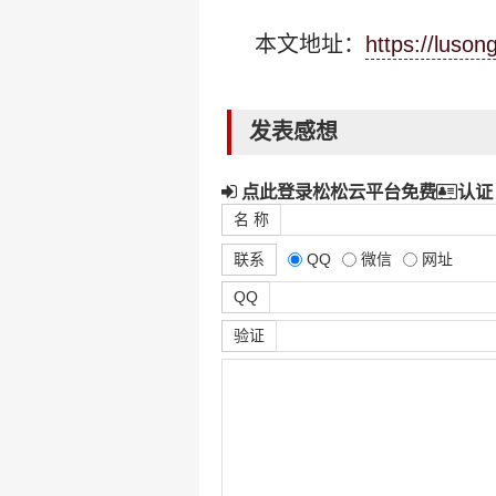
本文地址：
https://luso
发表感想
点此登录松松云平台免费
认证
名 称
联系
QQ
微信
网址
QQ
验证