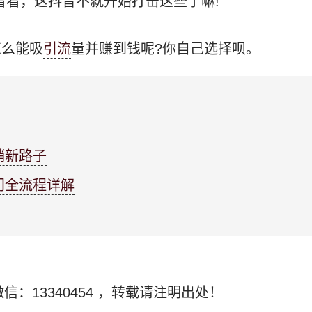
看看，这抖音不就开始打击这些了嘛!
怎么能吸
引流
量并赚到钱呢?你自己选择呗。
销新路子
门全流程详解
信：13340454
，转载请注明出处！