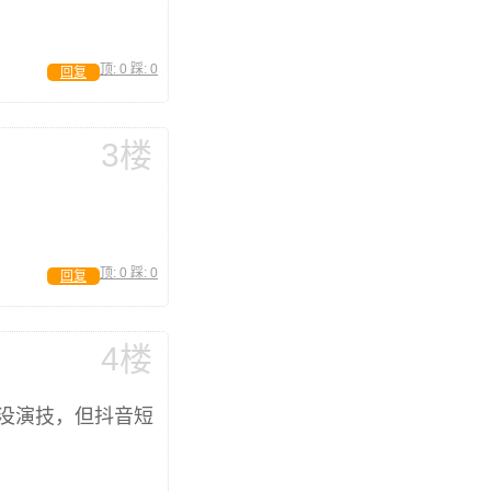
顶:
0
踩:
0
回复
3楼
顶:
0
踩:
0
回复
4楼
没演技，但抖音短