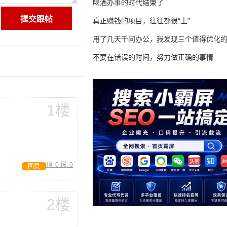
喝酒办事的时代结束了
真正赚钱的项目，往往都很“土”
用了几天千问办公，我发现三个值得优化
不要在错误的时间，努力做正确的事情
1楼
顶:
0
踩:
0
回复
2楼