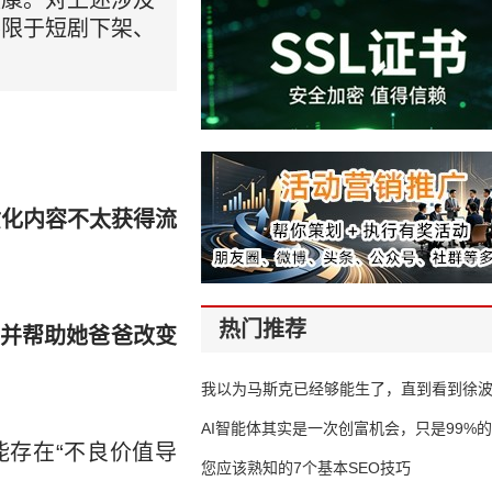
健康。对上述涉及
不限于短剧下架、
质化内容不太获得流
热门推荐
并帮助她爸爸改变
我以为马斯克已经够能生了，直到看到徐
AI智能体其实是一次创富机会，只是99%
能存在“不良价值导
错过了
您应该熟知的7个基本SEO技巧