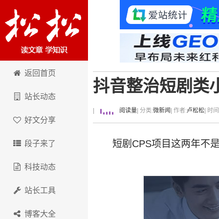
卢松松博客
返回首页
抖音整治短剧类
站长动态
|
阅读量
| 分类:
微新闻
| 作者:
卢松松
| 时
好文分享
短剧CPS项目这两年不
段子来了
科技动态
站长工具
博客大全