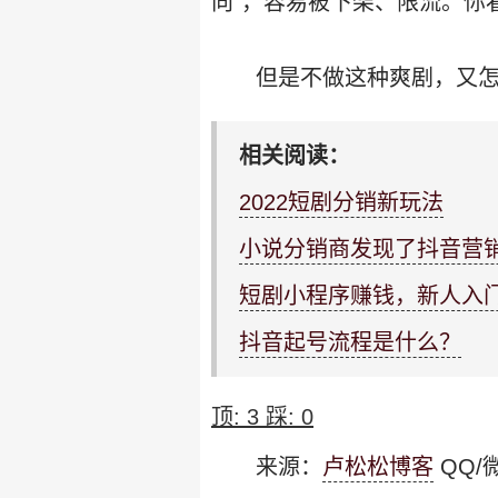
向”，容易被下架、限流。你
但是不做这种爽剧，又
相关阅读：
2022短剧分销新玩法
小说分销商发现了抖音营
短剧小程序赚钱，新人入
抖音起号流程是什么？
顶:
3
踩:
0
来源：
卢松松博客
QQ/微