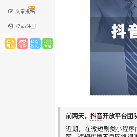
文章投稿
登录/注册
松松
进微
松松
松松
云市
信群
软文
云主
场
机
前两天，
抖音
开放平台团
近期，在微短剧类小程序