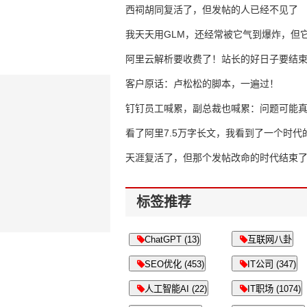
西祠胡同复活了，但发帖的人已经不见了
我天天用GLM，还经常被它气到爆炸，但它
16万亿
阿里云解析要收费了！站长的好日子要结
客户原话：卢松松的脚本，一遍过！
钉钉员工喊累，副总裁也喊累：问题可能
了
看了阿里7.5万字长文，我看到了一个时代
天涯复活了，但那个发帖改命的时代结束
标签推荐
ChatGPT (13)
互联网八卦
SEO优化 (453)
IT公司 (347)
人工智能AI (22)
IT职场 (1074)