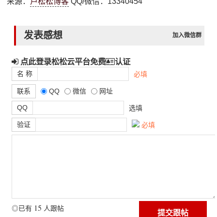
来源：
卢松松博客
QQ/微信：13340454
发表感想
加入微信群
点此登录松松云平台免费
认证
名 称
必填
联系
QQ
微信
网址
QQ
选填
验证
必填
15
◎已有
人跟帖