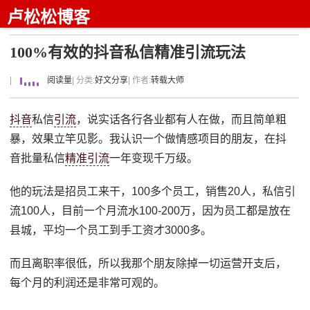
卢松松博客
100%有效的抖音私信精准引流玩法
|
阅读量
| 分类:
好文分享
| 作者:
转载大师
抖音
私信
引流
，说实话各行各业都有人在做，而且简单粗
暴，效果立竿见影。我认识一个做情感项目的朋友，在抖
音批量私信
精准引流
一年变现千万级。
他的玩法是招员工来干，100多个员工，销售20人，私信引
流100人，目前一个月流水100-200万，因为员工都是放在
县城，平均一个员工到手工资才3000多。
而且离职率很低，所以我那个朋友除掉一切运营开支后，
每个月的利润还是非常可观的。