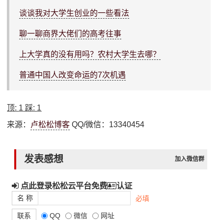
谈谈我对大学生创业的一些看法
聊一聊商界大佬们的高考往事
上大学真的没有用吗？农村大学生去哪？
普通中国人改变命运的7次机遇
顶:
1
踩:
1
来源：
卢松松博客
QQ/微信：13340454
发表感想
加入微信群
点此登录松松云平台免费
认证
名 称
必填
联系
QQ
微信
网址