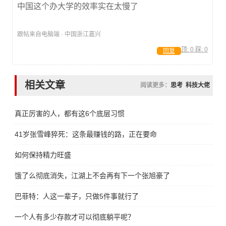
中国这个办大学的效率实在太慢了
跟帖来自电脑端 · 中国浙江嘉兴
顶:
0
踩:
0
回复
相关文章
阅读更多：
思考
科技大佬
真正厉害的人，都有这6个底层习惯
41岁张雪峰猝死：这条最赚钱的路，正在要命
如何保持精力旺盛
饿了么彻底消失，江湖上不会再有下一个张旭豪了
巴菲特：人这一辈子，只做5件事就行了
一个人有多少存款才可以彻底躺平呢？