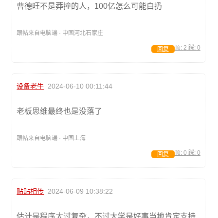
曹德旺不是莽撞的人，100亿怎么可能白扔
跟帖来自电脑端 · 中国河北石家庄
顶:
2
踩:
0
回复
设备老牛
2024-06-10 00:11:44
老板思维最终也是没落了
跟帖来自电脑端 · 中国上海
顶:
0
踩:
0
回复
贴贴相传
2024-06-09 10:38:22
估计是程序太过复杂，不过大学是好事当地肯定支持