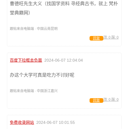
曹德旺先生大义（找国学资料 寻经典古书，就上 梵朴
堂典籍网）
跟帖来自电脑端 · 中国云南昆明
顶:
0
踩:
0
回复
百度下拉框去负面
2024-06-07 12:04:04
办这个大学可真是吃力不讨好呢
跟帖来自电脑端 · 中国浙江嘉兴
顶:
0
踩:
0
回复
免费收录网站
2024-06-07 10:01:55