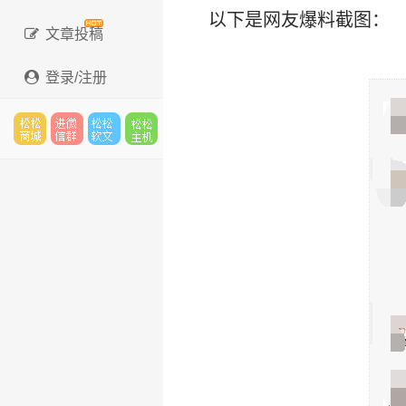
以下是网友爆料截图：
文章投稿
登录/注册
松松
进微
松松
松松
云市
信群
软文
云主
场
机