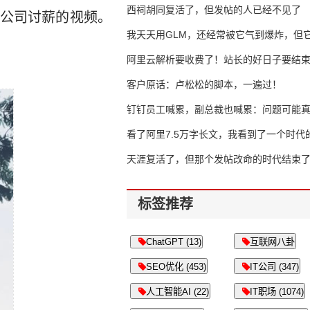
西祠胡同复活了，但发帖的人已经不见了
公司讨薪的视频。
我天天用GLM，还经常被它气到爆炸，但它
16万亿
阿里云解析要收费了！站长的好日子要结
客户原话：卢松松的脚本，一遍过！
钉钉员工喊累，副总裁也喊累：问题可能
了
看了阿里7.5万字长文，我看到了一个时代
天涯复活了，但那个发帖改命的时代结束
标签推荐
ChatGPT (13)
互联网八卦
SEO优化 (453)
IT公司 (347)
人工智能AI (22)
IT职场 (1074)