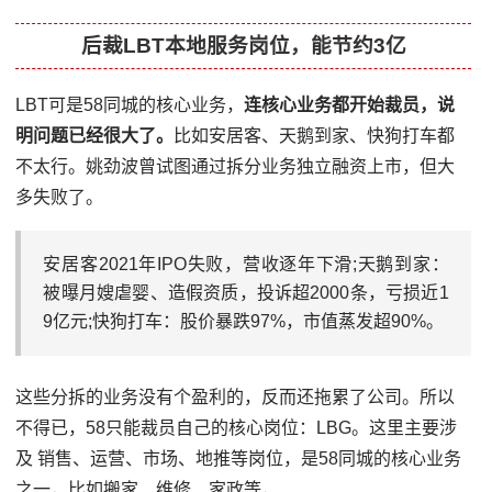
后裁LBT本地服务岗位，能节约3亿
LBT可是58同城的核心业务，
连核心业务都开始裁员，说
明问题已经很大了。
比如安居客、天鹅到家、快狗打车都
不太行。姚劲波曾试图通过拆分业务独立融资上市，但大
多失败了。
安居客2021年IPO失败，营收逐年下滑;天鹅到家：
被曝月嫂虐婴、造假资质，投诉超2000条，亏损近1
9亿元;快狗打车：股价暴跌97%，市值蒸发超90%。
这些分拆的业务没有个盈利的，反而还拖累了公司。所以
不得已，58只能裁员自己的核心岗位：LBG。这里主要涉
及 销售、运营、市场、地推等岗位，是58同城的核心业务
之一，比如搬家、维修、家政等，