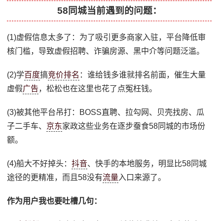
58同城当前遇到的问题：
(1)虚假信息太多了：为了吸引更多商家入驻，平台降低审
核门槛，导致虚假招聘、诈骗房源、黑中介等问题泛滥。
(2)学
百度
搞
竞价排名
：谁给钱多谁就排名前面，催生大量
虚假
广告
，松松也在这里也花了点冤枉钱。
(3)被其他平台吊打：BOSS直聘、拉勾网、贝壳找房、瓜
子二手车、
京东
家政这些业务在逐步蚕食58同城的市场份
额。
(4)船大不好掉头：
抖音
、快手的本地服务，明显比58同城
途径的更精准，而且58没有
流量
入口来源了。
作为用户我也要吐槽几句：