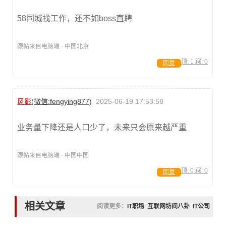
58同城找工作，还不如boss直聘
跟帖来自电脑端 · 中国北京
顶:
1
踩:
0
回复
风影
(微信:fengying877)
2025-06-19 17:53:58
业务量下降还是人口少了，未来只会原来越严重
跟帖来自电脑端 · 中国中国
顶:
0
踩:
0
回复
相关文章
阅读更多：
IT职场
互联网坊间八卦
IT公司