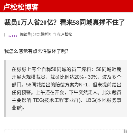
卢松松博客
裁员1万人省20亿？看来58同城真撑不住了
|
阅读量
| 分类:
微新闻
| 作者:
卢松松
我怎么感觉有点恶性循环了呢？
在脉脉上有个自称58同城的员工爆料：58同城近期
开展大规模裁员，裁员比例达20% - 30%，波及多个
部门。58同城给出的赔偿方案为N+1，但未提前给出
任何预警。上午还在开会，下午突然走人。此次裁员
主要影响 TEG(技术工程事业群)、LBG(本地服务事
业群)。