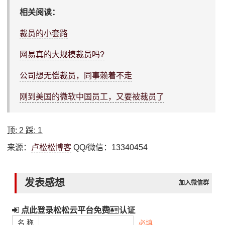
相关阅读：
裁员的小套路
网易真的大规模裁员吗?
公司想无偿裁员，同事赖着不走
刚到美国的微软中国员工，又要被裁员了
顶:
2
踩:
1
来源：
卢松松博客
QQ/微信：13340454
发表感想
加入微信群
点此登录松松云平台免费
认证
名 称
必填