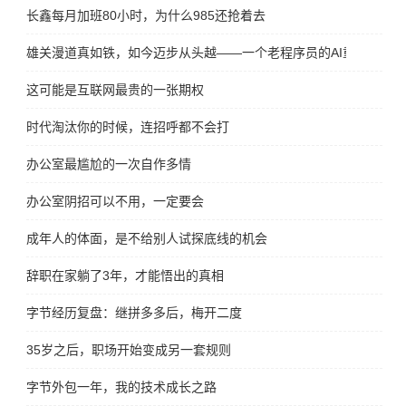
长鑫每月加班80小时，为什么985还抢着去
雄关漫道真如铁，如今迈步从头越——一个老程序员的AI重生宣言
这可能是互联网最贵的一张期权
时代淘汰你的时候，连招呼都不会打
办公室最尴尬的一次自作多情
办公室阴招可以不用，一定要会
成年人的体面，是不给别人试探底线的机会
辞职在家躺了3年，才能悟出的真相
字节经历复盘：继拼多多后，梅开二度
35岁之后，职场开始变成另一套规则
字节外包一年，我的技术成长之路