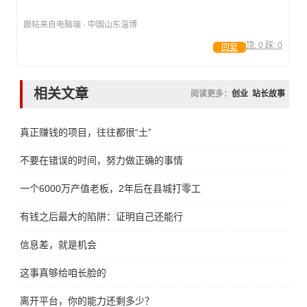
跟帖来自电脑端 · 中国山东淄博
顶:
0
踩:
0
回复
相关文章
阅读更多：
创业
站长故事
真正赚钱的项目，往往都很“土”
不要在错误的时间，努力做正确的事情
一个6000万产值老板，2年后在县城打零工
有钱之后最大的陷阱：证明自己还能行
信息差，就是机会
这事真够给咱长脸的
离开平台，你的能力还剩多少？