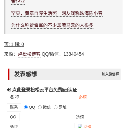
金企业
罕见，黄章自曝生活照！网友戏称珠海陈小春
为什么称赞雷军的不少却喷马云的人很多
顶:
1
踩:
0
来源：
卢松松博客
QQ/微信：13340454
发表感想
加入微信群
点此登录松松云平台免费
认证
名 称
必填
联系
QQ
微信
网址
QQ
选填
验证
必填