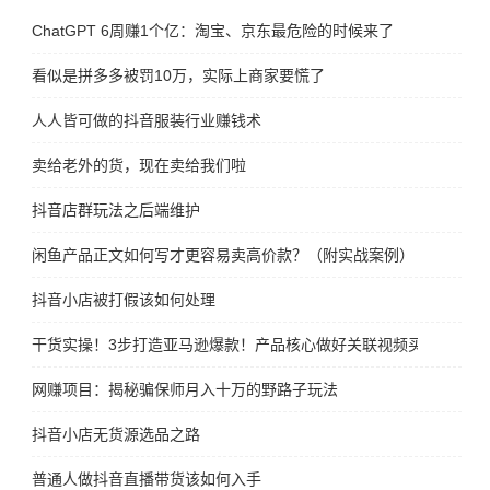
ChatGPT 6周赚1个亿：淘宝、京东最危险的时候来了
看似是拼多多被罚10万，实际上商家要慌了
人人皆可做的抖音服装行业赚钱术
卖给老外的货，现在卖给我们啦
抖音店群玩法之后端维护
闲鱼产品正文如何写才更容易卖高价款？（附实战案例）
抖音小店被打假该如何处理
干货实操！3步打造亚马逊爆款！产品核心做好关联视频买家秀爆单
网赚项目：揭秘骗保师月入十万的野路子玩法
抖音小店无货源选品之路
普通人做抖音直播带货该如何入手