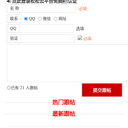
点此登录松松云平台免费
认证
名 称
必填
联系
QQ
微信
网址
QQ
选填
验证
必填
21
◎已有
人跟帖
热门跟帖
最新跟帖