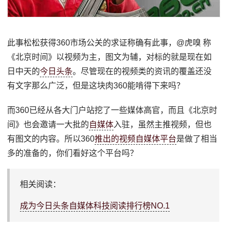
此事松松获得360市场公关的求证称确有此事，@虎嗅 称
《北京时间》以视频为主，图文为辅，对标的就是现在如
日中天的
今日头条
。尽管现在的视频类的资讯的覆盖还没
有文字那么广泛，但是这块肉360能啃得下来吗？
而360已经从各大门户站挖了一些媒体高官，而且《北京时
间》也会邀请一大批的
自媒体
入驻，虽然主推视频，但也
有图文的内容。所以360
推出的视频自媒体平台
是做了相当
多的准备的，你们看好这个平台吗？
相关阅读：
成为今日头条自媒体科技阅读排行榜NO.1