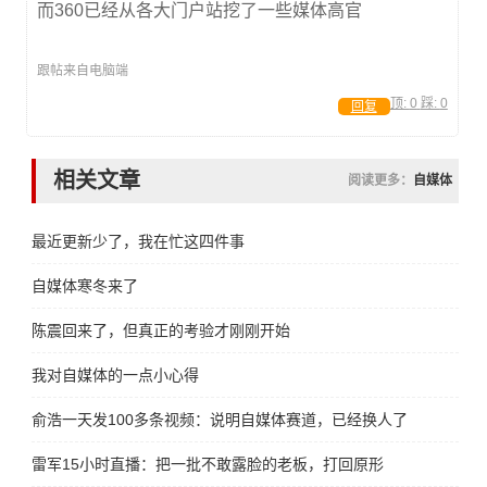
而360已经从各大门户站挖了一些媒体高官
跟帖来自电脑端
顶:
0
踩:
0
回复
相关文章
阅读更多：
自媒体
最近更新少了，我在忙这四件事
自媒体寒冬来了
陈震回来了，但真正的考验才刚刚开始
我对自媒体的一点小心得
俞浩一天发100多条视频：说明自媒体赛道，已经换人了
雷军15小时直播：把一批不敢露脸的老板，打回原形