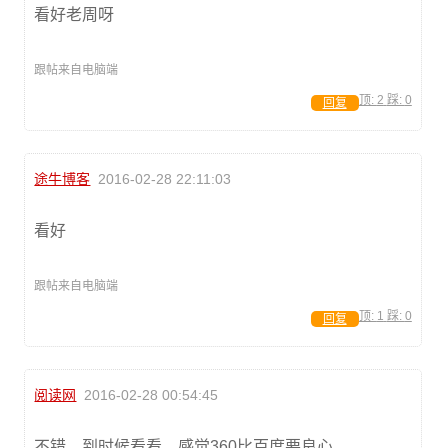
看好老周呀
跟帖来自电脑端
顶:
2
踩:
0
回复
途牛博客
2016-02-28 22:11:03
看好
跟帖来自电脑端
顶:
1
踩:
0
回复
阅读网
2016-02-28 00:54:45
不错，到时候看看。感觉360比百度要良心