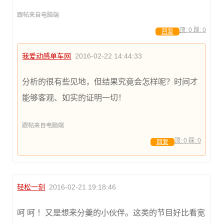
跟帖来自电脑端
顶:
0
踩:
0
回复
我爱动感单车网
2016-02-22 14:44:33
分析的很有些见地，但结果究竟会怎样呢？时间才
能够客观、如实的证明一切！
跟帖来自电脑端
顶:
0
踩:
0
回复
轻松一刻
2016-02-21 19:18:46
呵 呵 ！又是想来分羹的小伙伴。这类的节目好比看宽