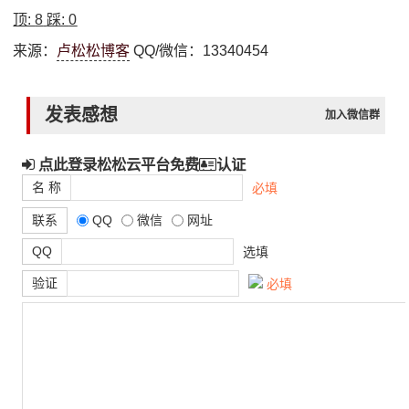
顶:
8
踩:
0
来源：
卢松松博客
QQ/微信：13340454
发表感想
加入微信群
点此登录松松云平台免费
认证
名 称
必填
联系
QQ
微信
网址
QQ
选填
验证
必填