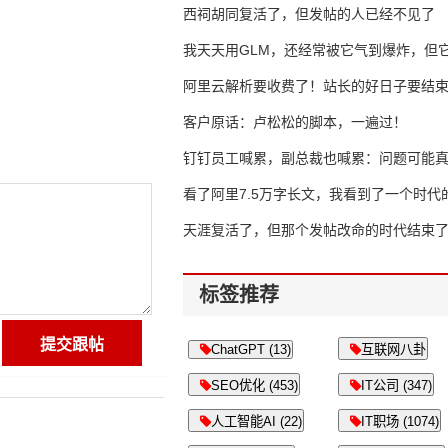
西祠胡同复活了，但发帖的人已经不见了
我天天用GLM，还经常被它气到爆炸，但它
16万亿
阿里云解析要收费了！站长的好日子要结
客户原话：卢松松的脚本，一遍过！
钉钉员工喊累，副总裁也喊累：问题可能
了
看了阿里7.5万字长文，我看到了一个时代
天涯复活了，但那个发帖改命的时代结束
标签推荐
ChatGPT (13)
互联网八卦
SEO优化 (453)
IT公司 (347)
人工智能AI (22)
IT职场 (1074)