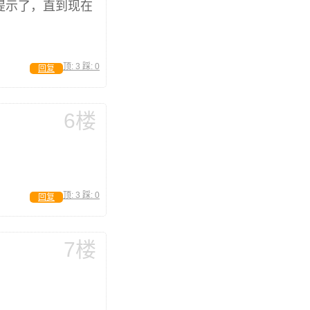
提示了，直到现在
顶:
3
踩:
0
回复
6楼
顶:
3
踩:
0
回复
7楼