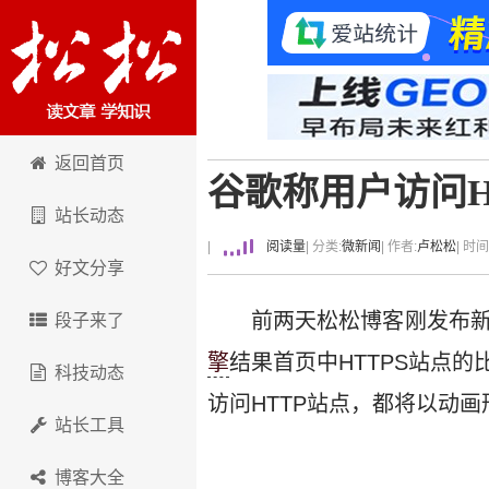
卢松松博客
返回首页
谷歌称用户访问H
站长动态
|
阅读量
| 分类:
微新闻
| 作者:
卢松松
| 时
好文分享
前两天松松博客刚发布
段子来了
擎
结果首页中HTTPS站点
科技动态
访问HTTP站点，都将以动画
站长工具
博客大全