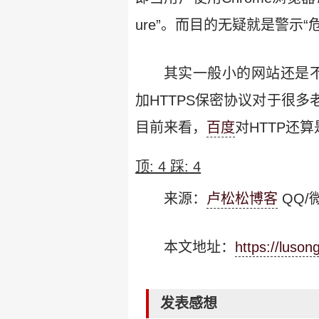
ure”。而目的无疑就是警示“
其实一般小的网站还是不
加HTTPS保密协议对于很
目前来看，
百度
对HTTP还
顶:
4
踩:
4
来源：
卢松松博客
QQ/微
本文地址：
https://luso
发表感想