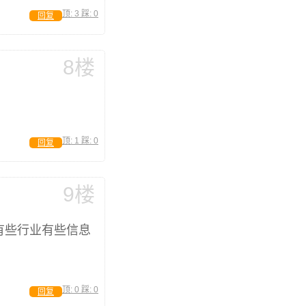
顶:
3
踩:
0
回复
8楼
顶:
1
踩:
0
回复
9楼
有些行业有些信息
顶:
0
踩:
0
回复