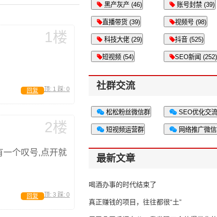
黑产灰产 (46)
账号封禁 (39)
直播带货 (39)
视频号 (98)
1楼
科技大佬 (29)
抖音 (525)
短视频 (54)
SEO新闻 (252)
社群交流
顶:
1
踩:
0
回复
松松粉丝微信群
SEO优化交
2楼
短视频运营群
网络推广微信
有一个叹号,点开就
最新文章
喝酒办事的时代结束了
顶:
3
踩:
0
回复
真正赚钱的项目，往往都很“土”