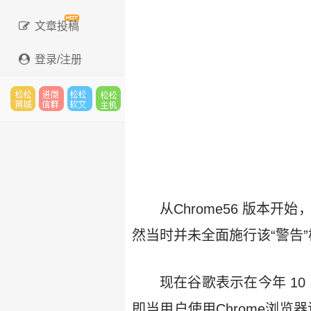
文章投稿
登录/注册
松松
进微
松松
松松
云市
信群
软文
云主
从Chrome56 版本开
然当时并未全面施行该“警告”
场
机
现在谷歌表示在今年 10 月
即当用户使用Chrome浏览