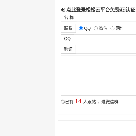
点此登录松松云平台免费
认证
名 称
联系
QQ
微信
网址
QQ
验证
14
◎已有
人跟帖
，
进微信群