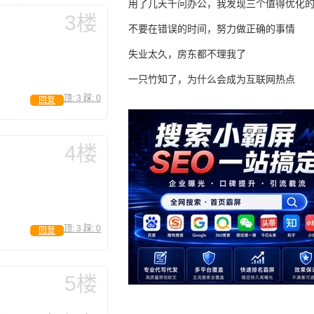
用了几天千问办公，我发现三个值得优化
3楼
不要在错误的时间，努力做正确的事情
失业太久，房东都不理我了
一只竹知了，为什么会成为互联网热点
顶:
3
踩:
0
回复
4楼
顶:
3
踩:
0
回复
5楼