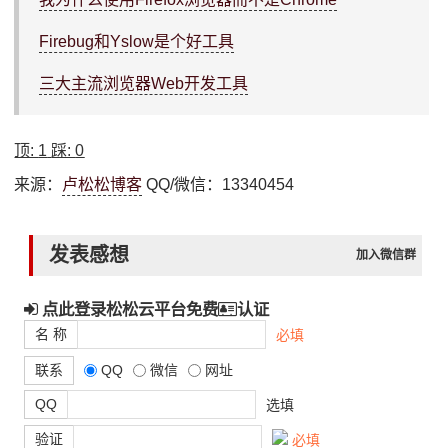
Firebug和Yslow是个好工具
三大主流浏览器Web开发工具
顶:
1
踩:
0
来源：
卢松松博客
QQ/微信：13340454
发表感想
加入微信群
点此登录松松云平台免费
认证
名 称
必填
联系
QQ
微信
网址
QQ
选填
验证
必填