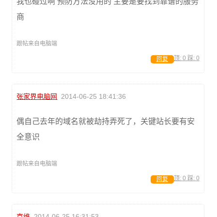
我也碰过啊 预防方法没用的 主要是要找到靠谱的服务
商
跟帖来自电脑端
顶:
0
踩:
0
回复
张家界电脑网
2014-06-25 18:41:36
偶自己去年的域名就被劫持弄死了，关键站长要有安
全意识
跟帖来自电脑端
顶:
0
踩:
0
回复
克维
2014-06-25 16:31:53