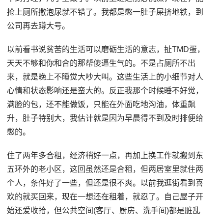
抢上厕所撒泡尿就不错了。我都是憋一肚子屎挤地铁，到
公司再去蹲大号。
以前看书说贫苦的生活可以磨砺生活的意志，扯TMD蛋，
天天不够和你和合的那帮傻逼生气的。不是占厕所不出
来，就是晚上不睡觉大吵大叫。这些生活上的小细节对人
心情和状态影响还是蛮大的。反正我那个时候睡不好觉，
满脸的包，还不能做饭，只能在外面吃地沟油，体重飙
升，肚子特别大，我估计就是因为早晨得不到及时排便给
憋的。
住了两年多合租，经济稍好一点，再加上换工作就搬到东
五环外的老小区，这回虽然还是合租，但两居室里就住两
个人，条件好了一些，但还是很不爽。以前我逛街看到喜
欢的就买回来，现在一想还在租着，就忍了。自己屋子开
始还爱收拾，但公共空间(客厅、厨房、洗手间)都是脏乱