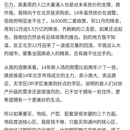
引力
，高素质的人口大量涌入也是对未来房价的支撑，换
作我，我倾向于在北京投资购房。14年虽然房价在调整，
但政府明显坐不住了，从930的二套政策，到11月的降息，
再到12月底5.5万亿的降准，齐刷刷的三支箭，如果还没起
色，我相信仍然会有后续政策的推出。别的地方我不知
道，反正北京12月迎来了一波成交量的回涨，毕竟这么大
的城市，聚集全国高收入的精英，总有崩不住出手的。
从我的观察来看，14年新入场的刚需比前两年少了一些，
换房族是14年北京市场成交的主力，卖小换大、卖远换
近、无学区OR学区差换到好点的学区。说明的是人们对房
产升级的需求还是很强烈的，已不甘于拥有一处住所，更
希望拥有一个更美好的生活。
所以如果要买，地段、户型、配套是很关键的三个方面。
地段首选核心区，我是钱不够，只能买到通州的核心区，