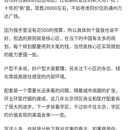
但也好过朝阳的边远地区。比如朝阳管庄的新天地，捂了
十年的“新”盘，现售28000左右，不如考虑同价位的通州万
达广场。
因为我手里没有近500的预算，所以具体到个盘我也说不
好，但选的原则就是核心区，在当下的中国有太多的规
划，每个规划都要用到大笔的钱，当然是核心区实现规划
的能力更强一些。
户型不多说，好户型大家都懂，另关注下小区的车位、绿
化等提高居住感受的内部环境。
配套是一个需要长远来看的问题，随着城市商圈的扩张，
环五环医疗圈的建成，这几年北京郊区商业和医疗配套有
了很大的进步。下一步就看学区，不过你不住北京，学区
的价值变现的渠道会单一一些。
写这么多，也就是分析下我对这事的看法，如果我是你，