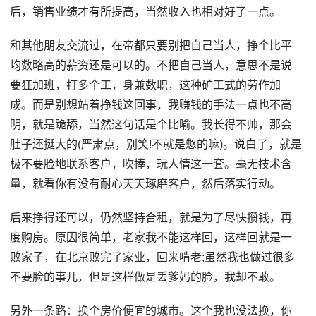
后，销售业绩才有所提高，当然收入也相对好了一点。
和其他朋友交流过，在帝都只要别把自己当人，挣个比平
均数略高的薪资还是可以的。不把自己当人，意思不是说
要狂加班，打多个工，身兼数职，这种矿工式的劳作加
成。而是别想站着挣钱这回事，我赚钱的手法一点也不高
明，就是跪舔，当然这句话是个比喻。我长得不帅，那会
肚子还挺大的(严肃点，别笑!不就是憋的嘛)。说白了，就是
极不要脸地联系客户，吹捧，玩人情这一套。毫无技术含
量，就看你有没有耐心天天琢磨客户，然后落实行动。
后来挣得还可以，仍然坚持合租，就是为了尽快攒钱，再
度购房。原因很简单，老家我不能这样回，这样回就是一
败家子，在北京败完了家业，回来啃老;虽然我也做过很多
不要脸的事儿，但是这样做是丢爹妈的脸，我却不敢。
另外一条路：换个房价便宜的城市。这个我也没法换，你