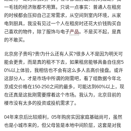
一毛钱的经济账都不用算。只说一点事实：普通人在租房
的时候都会压抑自己正常需求，从空间到室内环境，从家
电到厨具，我没有见过一个人在租房时还花大价钱购买自
己喜欢的物件，除了服饰与电子
产品
。不是买不起，是真
的不敢买。
北京房子贵吗?贵!为什么还有人买?很多人不是因为明天可
能会更贵，而是真的租不下去，如果租房能够具备自住房5
0%以上体验，我相信也不会有这么多人去高价接盘。或许
这部分人，才是市场中所谓的刚需吧，看了组数据今年北
京成交价格在150-250之间的最多，可能达到60%以上，现
在还真是这批刚需要撑着这个市场。我认为，北京目前的
楼市没有太多的投资或投机需求了。
04年来京后比较顺利，05年购房实因家庭基础尚可，虽然
也是小城市来的，但父母皆是本地中间阶层，这套是对我