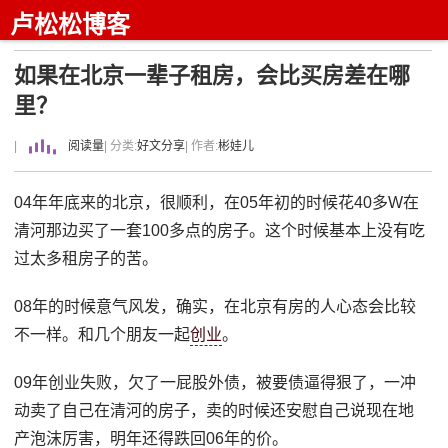
卢松松博客
如果在北京一辈子租房，会比买房差在哪
里？
|
阅读量
| 分类:
好文分享
| 作者:
彬娃儿
04年年底来的北京，很顺利，在05年初的时候花40多W在
清河那边买了一套100多点的房子。这个时候基本上没有吃
过太多租房子的苦。
08年的时候意气风发，确实，在北京有房的人心态会比较
不一样。和几个朋友一起
创业
。
09年创业失败，欠了一屁股外债，被要债逼得狠了，一冲
动卖了自己在清河的房子，卖的时候还安慰自己说现在地
产泡沫厉害，明年还得跌回06年的价。