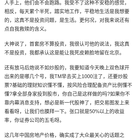
人手上，他们会不会跑路。我受不了这种不安稳的感觉，
相反，每天累个半死，踏实地工作，平稳地生活是我想要
的，这真不是投资问题，是生活。更何况，对我来说还有
点自我救赎的含义。
大神说了，首套房不算投资，我很认可他的说法，我这真
不是投资，我都承认这是能让我死皮赖脸地留在北京。
还有放马后炮说不如炒股的，我要知道今天晚上双色球开
出来的是哪几个号，我TM早去买上1000注了，还要炒股
票?基础的理财知识懂不懂，按风险合理配备资产比例懂不
懂?拿全部身家投到股市，你自己是这样做的吗?如果你不
靠内幕消息支持，想必是新一代股神了，把交易图发上来
看看呀，让我们也膜拜一下。张口就是50%以上的收益
率，你证券公司的五毛呀。
这几年中国房地产价格，确实成了大众最关心的话题之