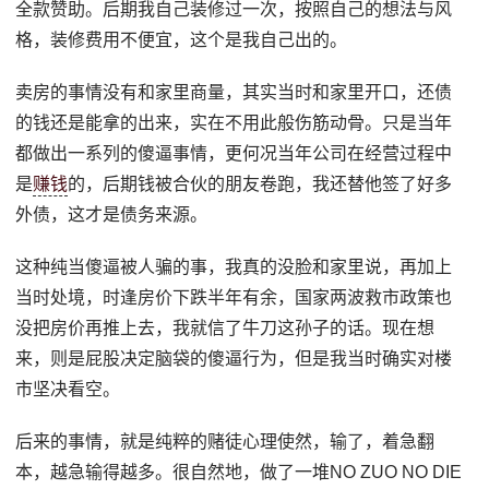
全款赞助。后期我自己装修过一次，按照自己的想法与风
格，装修费用不便宜，这个是我自己出的。
卖房的事情没有和家里商量，其实当时和家里开口，还债
的钱还是能拿的出来，实在不用此般伤筋动骨。只是当年
都做出一系列的傻逼事情，更何况当年公司在经营过程中
是
赚钱
的，后期钱被合伙的朋友卷跑，我还替他签了好多
外债，这才是债务来源。
这种纯当傻逼被人骗的事，我真的没脸和家里说，再加上
当时处境，时逢房价下跌半年有余，国家两波救市政策也
没把房价再推上去，我就信了牛刀这孙子的话。现在想
来，则是屁股决定脑袋的傻逼行为，但是我当时确实对楼
市坚决看空。
后来的事情，就是纯粹的赌徒心理使然，输了，着急翻
本，越急输得越多。很自然地，做了一堆NO ZUO NO DIE