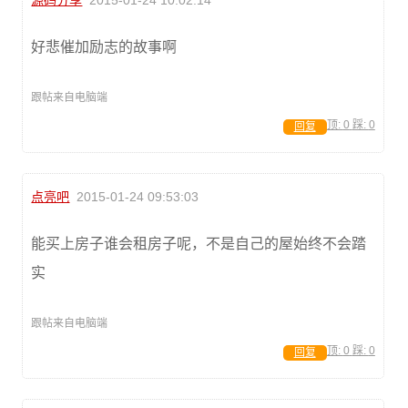
好悲催加励志的故事啊
跟帖来自电脑端
顶:
0
踩:
0
回复
点亮吧
2015-01-24 09:53:03
能买上房子谁会租房子呢，不是自己的屋始终不会踏
实
跟帖来自电脑端
顶:
0
踩:
0
回复