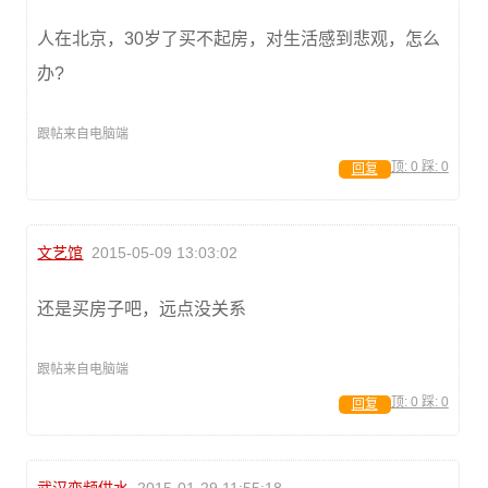
人在北京，30岁了买不起房，对生活感到悲观，怎么
办?
跟帖来自电脑端
顶:
0
踩:
0
回复
文艺馆
2015-05-09 13:03:02
还是买房子吧，远点没关系
跟帖来自电脑端
顶:
0
踩:
0
回复
武汉变频供水
2015-01-29 11:55:18