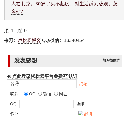
人在北京，30岁了买不起房，对生活感到悲观，怎
么办?
顶:
11
踩:
0
来源：
卢松松博客
QQ/微信：13340454
发表感想
加入微信群
点此登录松松云平台免费
认证
名 称
必填
联系
QQ
微信
网址
QQ
选填
验证
必填