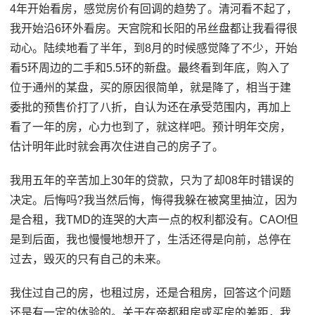
4年开始看房，感觉房价有回调的趋势了。清河看不起了，
我开始沿6环外看房。天宫院和长阳的吊丝盘都让我看得很
动心。陆续地看了半年，到8月的时候感觉降了不少，开始
看5环周边的二手和5.5环的新盘。最终看到年底，购入了
位于通州的某盘，买的原因很简单，就是降了，相当于建
委批的预售价打了八折，自认为还在承受范围内，再加上
看了一年的房，心力也到了，就这样吧。预计明年交房，
估计明年此时就会再次住进自己的房子了。
我用五年的辛苦加上30年的贷款，只为了却08年时错误的
决定。后悔吗?我当然后悔，悔得我躲在被窝里抽泣，因为
是合租，我TMD的连哭的大声一点的权利都没有。CAO!但
是到后面，我也慢慢地想开了，生活还得是向前，总停在
过去，毁灭的只有自己的未来。
我住过自己的房，也租过房，还是合租房，回答这个问题
还是有一定的体验的。关于在帝都租房或买房的差距，我