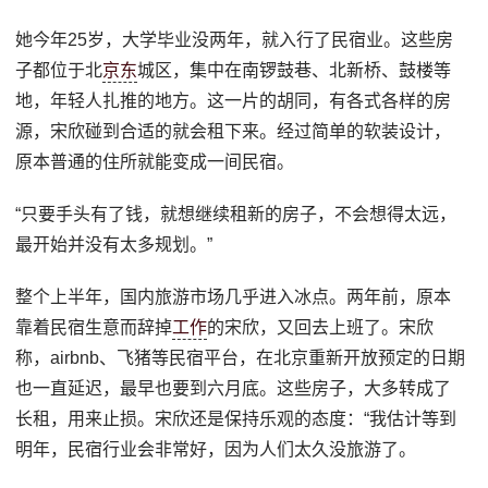
她今年25岁，大学毕业没两年，就入行了民宿业。这些房
子都位于北
京东
城区，集中在南锣鼓巷、北新桥、鼓楼等
地，年轻人扎推的地方。这一片的胡同，有各式各样的房
源，宋欣碰到合适的就会租下来。经过简单的软装设计，
原本普通的住所就能变成一间民宿。
“只要手头有了钱，就想继续租新的房子，不会想得太远，
最开始并没有太多规划。”
整个上半年，国内旅游市场几乎进入冰点。两年前，原本
靠着民宿生意而辞掉
工作
的宋欣，又回去上班了。宋欣
称，airbnb、飞猪等民宿平台，在北京重新开放预定的日期
也一直延迟，最早也要到六月底。这些房子，大多转成了
长租，用来止损。宋欣还是保持乐观的态度：“我估计等到
明年，民宿行业会非常好，因为人们太久没旅游了。