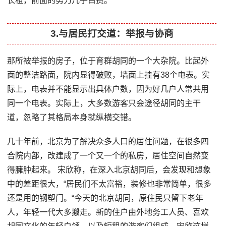
长租，前面的努力几乎白费。”
3.与居民打交道：举报与协商
那所被举报的房子，位于育群胡同的一个大杂院。比起外
面的整洁路面，院内显得破败，墙面上挂有38个电表。实
际上，电表并不能显示出具体户数，因为好几户人常共用
同一个电表。实际上，大多数游客只会途径胡同的主干
道，忽略了其格局本身就纵横交错。
几十年前，北京为了解决众多人口的居住问题，在很多四
合院内部，改建成了一个又一个的私房，居住空间自然变
得臃肿起来。 宋欣称，在深入北京胡同后，会发现和想象
中的差距很大，“居民们不太富裕，装修也非常简单，很多
还是用的钢塑门。“今天的北京胡同，原住民只留下老年
人，年轻一代大多搬走。新的住户由外地务工人员、喜欢