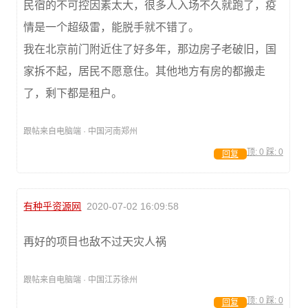
民宿的不可控因素太大，很多人入场不久就跑了，疫
情是一个超级雷，能脱手就不错了。
我在北京前门附近住了好多年，那边房子老破旧，国
家拆不起，居民不愿意住。其他地方有房的都搬走
了，剩下都是租户。
跟帖来自电脑端 · 中国河南郑州
顶:
0
踩:
0
回复
有种乎资源网
2020-07-02 16:09:58
再好的项目也敌不过天灾人祸
跟帖来自电脑端 · 中国江苏徐州
顶:
0
踩:
0
回复