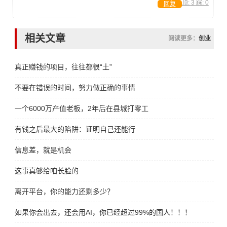
顶:
3
踩:
0
回复
相关文章
阅读更多：
创业
真正赚钱的项目，往往都很“土”
不要在错误的时间，努力做正确的事情
一个6000万产值老板，2年后在县城打零工
有钱之后最大的陷阱：证明自己还能行
信息差，就是机会
这事真够给咱长脸的
离开平台，你的能力还剩多少？
如果你会出去，还会用AI，你已经超过99%的国人！！！