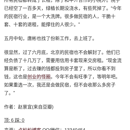
所有民宿都转成了长租，除了和中介合作的小院外。院子
已经空了一百多天，绿植长期没浇水，有些死掉了。“今年
的民宿行业，是一个大洗牌。很多做民宿的人，干脆十
套、十套的退租，能撑住的人很少。”
五月中旬，唐彬也找了份新工作，去上班了。
很显然，过了六月底，北京的民宿也不会解封了。他们已
经负债了十几万了，需要用信用卡套现来交房租。“现金流
算是断了，过去赚的钱都投到房子里了，所以你看不到
钱，这也是
创业的怪圈
。今年不会有旺季了，等明年吧。
如果重选一次，我还是会做民宿，但不会收那么多房子
了。”
作者：赵景宜(来自豆瓣)
顶:
6
踩:
0