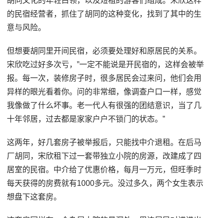
胡同文化的年轻白领，以及短租的游客们组成。宋欣这样
的民宿经营者，抓住了胡同的这种变化，找到了其中的生
意与风险。
但想要胡同里开间民宿，必须要处理好和原居民的关系。
宋欣吃过好多次亏，”一定不能说是开民宿的，这样会被举
报。每一次，装修房子时，很多居民会过来问，他们会用
异样的眼光看着你。问的非常细，像调查户口一样，感觉
我像做了什么坏事。老一代人有很强的团结意识，当了几
十年邻居，过去都是家家户户不锁门的状态。”
这两年，好几套房子被举报后，只能找中介退租。在后马
厂胡同，宋欣租下过一套带独立小院的房源，改建成了四
居室的民宿。中介给了优惠价格，每月一万元，但旺季时
每天获得的房费就有1000多元。没过多久，两个女生表示
想盘下这套房。