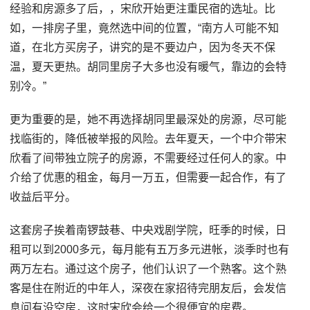
经验和房源多了后，，宋欣开始更注重民宿的选址。比
如，一排房子里，竟然选中间的位置，“南方人可能不知
道，在北方买房子，讲究的是不要边户，因为冬天不保
温，夏天更热。胡同里房子大多也没有暖气，靠边的会特
别冷。”
更为重要的是，她不再选择胡同里最深处的房源，尽可能
找临街的，降低被举报的风险。去年夏天，一个中介带宋
欣看了间带独立院子的房源，不需要经过任何人的家。中
介给了优惠的租金，每月一万五，但需要一起合作，有了
收益后平分。
这套房子挨着南锣鼓巷、中央戏剧学院，旺季的时候，日
租可以到2000多元，每月能有五万多元进帐，淡季时也有
两万左右。通过这个房子，他们认识了一个熟客。这个熟
客是住在附近的中年人，深夜在家招待完朋友后，会发信
息问有没空房，这时宋欣会给一个很便宜的房费。