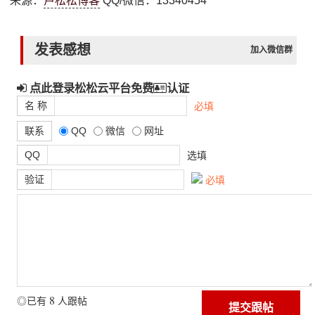
来源：
卢松松博客
QQ/微信：13340454
发表感想
加入微信群
点此登录松松云平台免费
认证
名 称
必填
联系
QQ
微信
网址
QQ
选填
验证
必填
8
◎已有
人跟帖