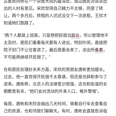
这套房同样在一个杂居大院的最深处，周边居民对进进出
出的人时有意见。宋欣觉得自己精力不太够，同意了转
让。两个多月后，转租的人迟迟没交下一次房租，王欣才
知道她们跑路了。
“两个人都是上班族，只是想把民宿当
副业
。所以管理地不
太及时，居民们看着每天都有人进出，特别吵闹，直接把
院子封门不让住客进了。最后居委会来了，派出所
备案
，
不可能再继续开民宿了。”
在和居民处理好关系方面，宋欣的男朋友唐彬更加擅长。
过去，他一直觉得开民宿不太靠谱，但还是也辞职参与了
进来。唐彬称，北京人的法律意识很强，这也和街道的长
期教育有关，“他们会对流动的外来人口，格外警惕”。
每周，唐彬和宋欣会抽出几天时间，骑着自行车去查看自
己的房源，也和邻居们聊聊天。有时，唐彬会直接告诉临