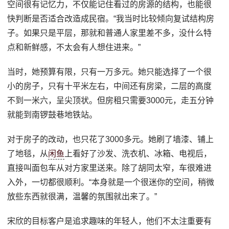
空间很有记忆力，不仅能记住看过的房源的结构，也能很
快判断是否适合改造成民宿。“我当时比较倾向复试结构房
子。如果只是平层，那就和普通人家里差不多，没什么特
点和新鲜感，不太会有人想住进来。”
当时，她预算有限，只有一万多元。她只能选择了一个很
小的房子，只有十平米左右，中间还有房梁，二层的高度
不到一米六，呈尖顶状。但房租只需要3000元，走五分钟
就能到南锣鼓巷地铁站。
对于房子的改动，也只花了3000多元。她刷了墙漆、铺上
了地毯，从
闲鱼
上看好了沙发、洗衣机、冰箱、电视后，
直接叫面包车从对方家里送来。除了胡同太窄，车很难进
入外，一切都很顺利。“本身就是一个很迷你的空间，稍微
放些东西就很满，温馨的氛围就出来了。”
宋欣的目标客户是追求趣味的年轻人，他们不太注重要有