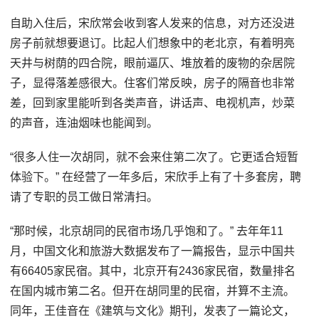
自助入住后，宋欣常会收到客人发来的信息，对方还没进
房子前就想要退订。比起人们想象中的老北京，有着明亮
天井与树荫的四合院，眼前逼仄、堆放着的废物的杂居院
子，显得落差感很大。住客们常反映，房子的隔音也非常
差，回到家里能听到各类声音，讲话声、电视机声，炒菜
的声音，连油烟味也能闻到。
“很多人住一次胡同，就不会来住第二次了。它更适合短暂
体验下。” 在经营了一年多后，宋欣手上有了十多套房，聘
请了专职的员工做日常清扫。
“那时候，北京胡同的民宿市场几乎饱和了。” 去年年11
月，中国文化和旅游大数据发布了一篇报告，显示中国共
有66405家民宿。其中，北京开有2436家民宿，数量排名
在国内城市第二名。但开在胡同里的民宿，并算不主流。
同年，王佳音在《建筑与文化》期刊，发表了一篇论文，