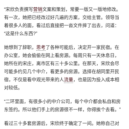
“宋欣负责撰写
营销
文案和策划，常要一版又一版地修改。
有一次，她把已经改过好几遍的方案，交给主管。领导当
着很多人的面，看过后直接把一沓文件摔了出去，问道：
“这是什么东西?”
她想到了辞职，
思考
了各种可能后，决定开一家民宿。在
办公室，她会偷偷在网上看房源。每周只有一天休息日，
她所在的宋庄，离市区有三十多公里。在那天，宋欣会尽
可能多约见几个中介，看更多的房源。选择在胡同里开民
宿，不仅是看中观光带来的人
流量
，也是因为投入成本相
对较低。
“二环里面，有很多小的中介公司，每个中介都会私自和房
东签约。所以他们手上的房源很不一样，你得挨个去看。”
看过三十多套房源后，宋欣终于确定了一间。她称自己对