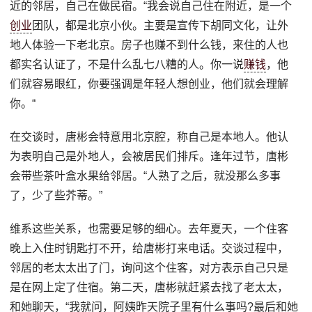
近的邻居，自己在做民宿。“我会说自己住在附近，是一个
创业
团队，都是北京小伙。主要是宣传下胡同文化，让外
地人体验一下老北京。房子也赚不到什么钱，来住的人也
都实名认证了，不是什么乱七八糟的人。你一说
赚钱
，他
们就容易眼红，你要强调是年轻人想创业，他们就会理解
你。“
在交谈时，唐彬会特意用北京腔，称自己是本地人。他认
为表明自己是外地人，会被居民们排斥。逢年过节，唐彬
会带些茶叶盒水果给邻居。“人熟了之后，就没那么多事
了，少了些芥蒂。”
维系这些关系，也需要足够的细心。去年夏天，一个住客
晚上入住时钥匙打不开，给唐彬打来电话。交谈过程中，
邻居的老太太出了门，询问这个住客，对方表示自己只是
是在网上定了住宿。第二天，唐彬就赶紧去找了老太太，
和她聊天，“我就问，阿姨昨天院子里有什么事吗?最后和她