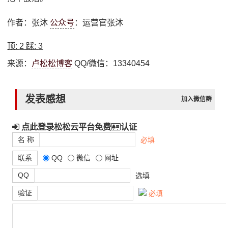
作者：张沐
公众号
：运营官张沐
顶:
2
踩:
3
来源：
卢松松博客
QQ/微信：13340454
发表感想
加入微信群
点此登录松松云平台免费
认证
名 称
必填
联系
QQ
微信
网址
QQ
选填
验证
必填