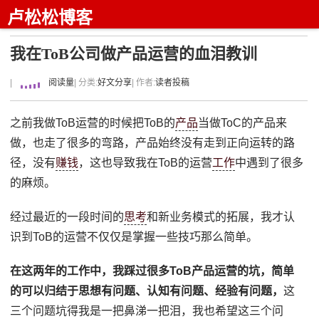
卢松松博客
我在ToB公司做产品运营的血泪教训
|
阅读量
| 分类:
好文分享
| 作者:
读者投稿
之前我做ToB运营的时候把ToB的
产品
当做ToC的产品来
做，也走了很多的弯路，产品始终没有走到正向运转的路
径，没有
赚钱
，这也导致我在ToB的运营
工作
中遇到了很多
的麻烦。
经过最近的一段时间的
思考
和新业务模式的拓展，我才认
识到ToB的运营不仅仅是掌握一些技巧那么简单。
在这两年的工作中，我踩过很多ToB产品运营的坑，
简单
的可以归结于思想有问题、认知有问题、经验有问题，
这
三个问题坑得我是一把鼻涕一把泪，我也希望这三个问