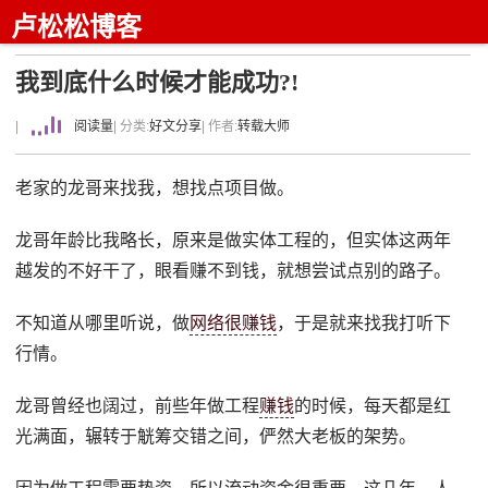
卢松松博客
我到底什么时候才能成功?!
|
阅读量
| 分类:
好文分享
| 作者:
转载大师
老家的龙哥来找我，想找点项目做。
龙哥年龄比我略长，原来是做实体工程的，但实体这两年
越发的不好干了，眼看赚不到钱，就想尝试点别的路子。
不知道从哪里听说，做
网络很赚钱
，于是就来找我打听下
行情。
龙哥曾经也阔过，前些年做工程
赚钱
的时候，每天都是红
光满面，辗转于觥筹交错之间，俨然大老板的架势。