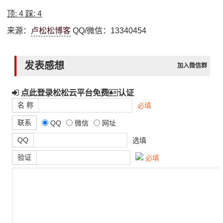
顶:
4
踩:
4
来源：
卢松松博客
QQ/微信：13340454
发表感想
加入微信群
点此登录松松云平台免费
认证
名 称
必填
联系
QQ
微信
网址
QQ
选填
验证
必填