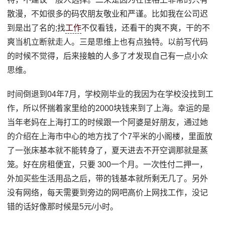
散漫，不如很多的码农朋友敬业和严谨。比如我在公司迟
到是出了名的;找
工作
不仅看钱，还看干的爽不爽，干的不
爽当机立断就走人。三是思维上也有点独特。以前写代码
的时候不觉得，后来接触的人多了才发现自己有一点小众
思维。
时间倒退到04年7月，学校刚毕业的我因为在学校没找到工
作，所以怀揣着家里给的2000块钱来到了上海。幸运的是
当年老妈在上海打工的时候跟一个阿婆是好朋友，通过她
的介绍在上海市中心的地方找了个7平米的小阁楼，里面放
了一张床基本就不能转身了，夏天进去不开空调那就是蒸
笼。好在房租便宜，只要 300一个月。一次性付二押一，
外加买些生活用品之后，带的钱基本就所剩无几了。另外
没有网络，每天需要到旁边的网吧高价上网找工作，没记
错的话好像那时候是5元/小时。