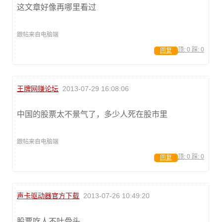
这文章好像再哪里看过
跟帖来自电脑端
顶:
0
踩:
0
回复
王牌网赚论坛
2013-07-29 16:08:06
中国的股票太不景气了，多少人死在股市里
跟帖来自电脑端
顶:
0
踩:
0
回复
声卡驱动器官方下载
2013-07-26 10:49:20
股票吃人不吐骨头。