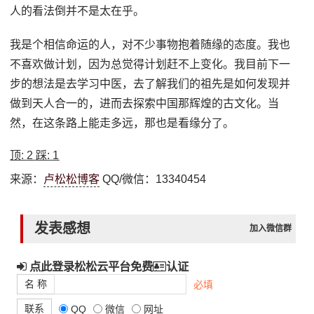
人的看法倒并不是太在乎。
我是个相信命运的人，对不少事物抱着随缘的态度。我也
不喜欢做计划，因为总觉得计划赶不上变化。我目前下一
步的想法是去学习中医，去了解我们的祖先是如何发现并
做到天人合一的，进而去探索中国那辉煌的古文化。当
然，在这条路上能走多远，那也是看缘分了。
顶:
2
踩:
1
来源：
卢松松博客
QQ/微信：13340454
发表感想
加入微信群
点此登录松松云平台免费
认证
名 称
必填
联系
QQ
微信
网址