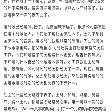
长，仅仅过了一个星期，就被CEO召集开会说，咱们这次
的评审没有过，投资方决定撤资，所以团队只能散了。我
就这样又一次的被失业了。
这时候已经是9月份了，距离国庆不远了。很多公司都不愿
在这个时候招人，即使招了也让国庆后入职，因为不想付
国庆假期的薪资。这段时间我也非常的颓废，失业的情况
不敢跟家里说，怕父母担心;同时还得强打起精神投简历找
工作，即使知道投了简历也没什么希望。也曾长夜痛哭，
不知道为什么自己的命运这么多舛，才工作就把主动辞
退、被辞退、公司倒闭的经历都经历了一次。现在，每当
遇到困难的时候，总会想起这段经历，然后就觉得遇到的
困难跟这段时期的经历相比真的不算什么。
后面的一些经历略过不表了，上班、加班、跳槽、见客
户、得罪上司，都是些职场常见之事。唯一可以一提的就
是与Scott Worley共事的时候，用了一个月的时间突击英语