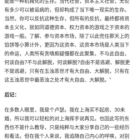
能是一种机械化的生存。当代社会，资本主义社会，无论
有多少可以被诟病的，但却构成了当下唯一现实的生存。
当然，你可以反抗这种生存，但所有的反抗，最终都将资
本主义化，就如同道德资本、权力资本的游戏之于资本的
游戏一般。了解、参与资本市场，除了以此兜住那天上的
馅饼等小算计外，更因为这资本、这资本市场是人类当下
的命运，人类所有贪嗔痴疑慢都在此聚集，不与此自由，
何谈自由?不与此解脱，何谈解脱?自由不是逃避、解脱更
不是逃避，只有在五浊恶世才有大自由、大解脱，只有在
这五浊恶世中最恶浊之处才有大自由、大解脱。”
后记：
在多数人眼里，我是个卢瑟。我在上海买不起房、30未
婚，所以我可以轻松的对上海挥手说再见。也因此写的东
西也不是什么教导，只是纯粹与大家分享自己的一些经历
和看法。但在我个人来说，我追随自己内心的呼唤，对别