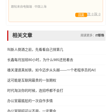
跟帖来自电脑端 · 中国上海
顶:
0
踩:
0
回复
相关文章
阅读更多：
IT职场
叫新人倒酒之前，先看看自己排第几
长鑫每月加班80小时，为什么985还抢着去
雄关漫道真如铁，如今迈步从头越——一个老程序员的AI重生宣言
这可能是互联网最贵的一张期权
时代淘汰你的时候，连招呼都不会打
办公室最尴尬的一次自作多情
办公室阴招可以不用，一定要会