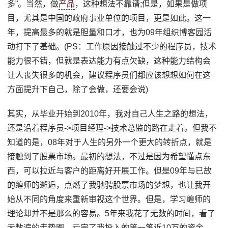
多”。当然，做
产品
，这种想法不靠谱;但是，如果是做项
目，尤其是中国的政府事业单位的项目，更是如此。这一
年，提高最多的就是胆量和口才，也为09年组织博客园活
动打下了基础。(PS：工作原因接触过不少的程序员，技术
能力很不错，但就是表达能力有点欠缺，这种能力结构会
让人丧失很多的机会，建议程序员们都应该想想如何在这
方面提升下自己，除了会做，还要会说)
其实，从毕业开始到2010年，我对自己人生之路的想法，
还是沿着程序员->项目经理->技术总监的路在走着。但我不
知道的是，08年对于人生的另外一个更大的转折点，就是
接触到了股票市场。最初的想法，不过是因为希望懂点东
西，可以拉近与客户的距离好开展工作。但是09年与已故
的缠师的邂逅，点燃了我驰骋股票市场的梦想，也让我开
始从不同的角度来重新审视这个世界。但是，学习缠师的
理论却并不是那么的容易。5年来我花了无数的时间，看了
无数遍的走势图，亏完了我投入的第一笔近10万的资金，