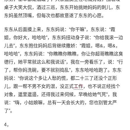
桌子大笑大侃，酒过三巡，东东开始挑她妈妈的刺儿，东
东妈虽然顶嘴，但每次也都故意遂了东东的心愿。
东东从后面摸上来，东东妈说：“你干嘛”，东东说：“霞
姐，你好大，哈哈哈”，东东妈扭动身子说：“你给我滚一边
儿去”，东东抱住妈妈后背继续撒娇：“霞姐，嗯&，嗯&，
哈哈哈”，东东妈说：“你瞧瞧你瞧瞧，你让你超哥瞧瞧这臭
德行，她平常就这么和我说话”，我在一旁看乐了，说：“行
了，帮你妈洗碗，要不就别捣乱”，东东哈哈哈跑了。东东
妈说：“你说这个多让人愁的慌，都二十三了还没个正形
儿，跟一帮不男不女的混，没正式
工作
，也不说正经找个
对象，邋里邋遢，还得我过来伺候，早晚给她气死”，我
说：“嗨，小姑娘嘛，总有一天会长大的，您也别管太严
了”。
4，