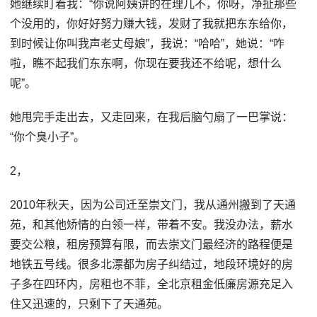
她继续盯着我：“你说阿姨讲的在理儿不，你呀，净扯那些
个没用的，你好好努力赚大钱，发财了我就把东东给你，
到时候让你叫我声老丈母娘”，我说：“哈哈”，她说：“咋
啦，瞧不起我们东东啊，你现在要我还不给呢，想什么
呢”。
她甩完手走出去，又走回来，在我后脑勺扇了一巴掌说：
“你个臭小子”。
2，
2010年秋天，因为公司迁至崇文门，我从通州搬到了天通
苑，和其他矫情的白领一样，带着不安。我没办法，薪水
要交公粮，租房预算有限，而去崇文门最经济的路程便是
地铁五号线。很多北漂都为房子纠结过，地段环境好的房
子多在四环内，房租也不菲，全北京租金低廉房源充足入
住又迅速的，只剩下了天通苑。