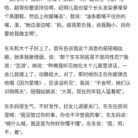
哈，超哥你要坚持住啊，赶明儿我也留个长头发染黄喽穿
个高跟鞋，然后上你屋睡去”，我说：“油条都堵不住你的
嘴，滚，”她边滚边喊：“妈，超哥欺负我，说我胸小，妈你
要给我做主啊”。
东东和大个子好上了。首先告诉我这个消息的是陪唱姑
娘，她来我屋借烟，说：“那个东东到底是不是同性恋?”我
说：“怎讲”，她说：“昨晚我听见她在大个儿屋里讲话，一
会儿就搞上了，动静挺大，对了，那时候你正在你屋弹吉
他唱《因为爱情》，应该没听见”，我说：“不会吧，她们认
识刚两天”，陪唱姑娘说：“大哥，现在的年轻人猛着呢”。
东东妈很生气，不好发作，拉女儿进屋关门，东东在房间
里喊：“我没管过你的事，你也不许管我的事”，东东妈说：
“喊什么喊，我这是为你好你懂不懂”，东东说：“我，用，
不，着”。