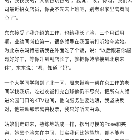
的，我找我的，大家各玩各的”，我说：“唉，你呀，我们公
司最近招女店员，你要不先去上班吧，别老跟家里窝着闹
心了”。
东东接受了我介绍的工作，也给我长了脸，三个月试用
期，业绩同岗位第一，很多领导在我面前打听她夸奖她。
为此东东妈特意请我在外面吃了个饭，说：“以后跟着你超
哥好好干，等你升到副店长了，就把你姥爷接到北京来
住”，东东说：“嗯，知道了妈”。
一个大学同学搬到了北一区，周末带着一帮在京工作的老
同学找我玩，吃过晚饭打完台球他仍不尽兴，把所有人领
进公园门口的KTV包间，他向服务生要姑娘，我坚决反
对，他鼓动那帮禽兽投票，我只好听天由命。
姑娘们走进来，熟练地站成一排，摆出野模的Pose和笑
容，她黑个脸夹在中间，其实我远比她尴尬，却不能声