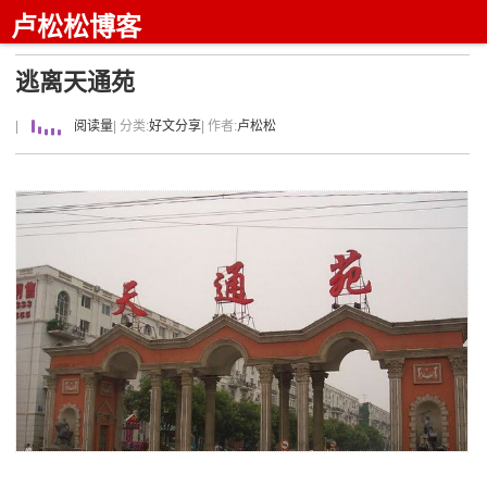
卢松松博客
逃离天通苑
|
阅读量
| 分类:
好文分享
| 作者:
卢松松