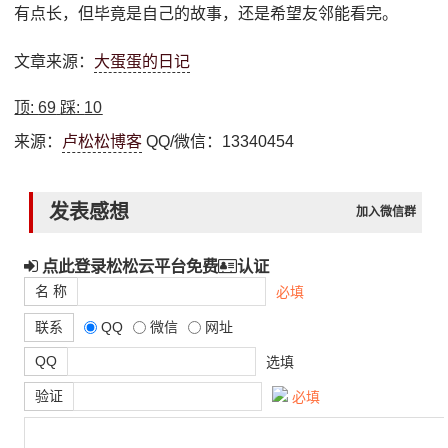
有点长，但毕竟是自己的故事，还是希望友邻能看完。
文章来源：
大蛋蛋的日记
顶:
69
踩:
10
来源：
卢松松博客
QQ/微信：13340454
发表感想
加入微信群
点此登录松松云平台免费
认证
名 称
必填
联系
QQ
微信
网址
QQ
选填
验证
必填