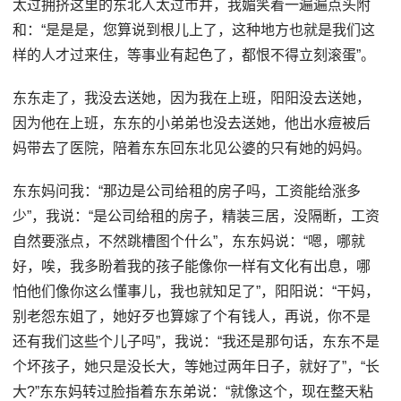
太过拥挤这里的东北人太过市井，我媚笑着一遍遍点头附
和：“是是是，您算说到根儿上了，这种地方也就是我们这
样的人才过来住，等事业有起色了，都恨不得立刻滚蛋”。
东东走了，我没去送她，因为我在上班，阳阳没去送她，
因为他在上班，东东的小弟弟也没去送她，他出水痘被后
妈带去了医院，陪着东东回东北见公婆的只有她的妈妈。
东东妈问我：“那边是公司给租的房子吗，工资能给涨多
少”，我说：“是公司给租的房子，精装三居，没隔断，工资
自然要涨点，不然跳槽图个什么”，东东妈说：“嗯，哪就
好，唉，我多盼着我的孩子能像你一样有文化有出息，哪
怕他们像你这么懂事儿，我也就知足了”，阳阳说：“干妈，
别老怨东姐了，她好歹也算嫁了个有钱人，再说，你不是
还有我们这些个儿子吗”，我说：“我还是那句话，东东不是
个坏孩子，她只是没长大，等她过两年日子，就好了”，“长
大?”东东妈转过脸指着东东弟说：“就像这个，现在整天粘