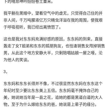
下的喘息呻吟纷纷卷土重来。
我平躺在黑暗中，望着空气中的虚无，只觉得自己住的并
非人间，千万吨腥液亿万只精虫洋溢在我的周围，使我艰
于呼吸视听，我已经出离愤怒了。
这也是我对东东妈充满好感的原因，东东妈的到来，直接
轰走了女T姐弟和东东的狐朋狗友，也恰逢销售女甩掉销售
男，从此这个地方安静大半，只剩陪唱姑娘一屋之嚎，沦
为他人的笑谈。
3，
东东妈和东东长得并不像，不过很显然东东妈在东东这个
年纪时至少要比东东美上五倍。东东妈毫不掩饰自己的
美，她说她当年是一县之花，追她的都是黑道白道的大人
物，至于为什么嫁给东东的爸，她说是上辈子的缘分。