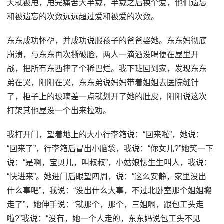
天就被甩，甩完痛苦大半载，半载之后换个爱，他们遗忘
和被遗忘的次数远远超过爱和被爱的次数。
东东成功怀孕，并成功说服孩子的爸爸娶她。东东妈彻底
崩溃，与东东再次撕破脸，两人一滴酒没喝便在屋里开
战，把所有东西摔了个稀巴烂。我下班回到家，发现东东
弟在哭，阳阳在哭，东东弟说妈妈带着姐姐去医院缝针
了，柜子上的玻璃差一点就划开了她的肚皮，阳阳说这次
打架其他屋没一个出来拉劝。
我打开门，望着地上的大小行李箱说：“回来啦”，她说：
“回来了”，行李箱后冒出小脑袋，我说：“你女儿?”她笑一下
说：“是啊，宝贝儿，叫叔叔”，小姑娘怯生生叫人，我说：
“快进来”。她进门后眼望四周，说：“这么安静，家里没出
什么事吧”，我说：“没出什么大事，不过北卧室那个姐姐搬
走了”，她伸手说：“就那个，那个，三姐啊，跟包工头走
啦?”我说：“没有，她一个人走的，东东妈说包工头不见