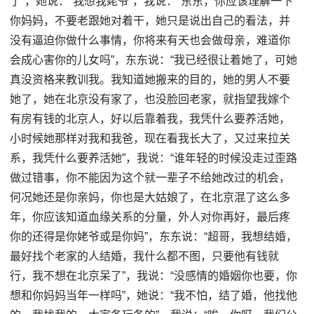
了”，她说：“我想我姥爷”，我说：“东东，你应该理解一下
你妈妈，不要老跟她对着干，她只是说出自己的看法，并
没有逼迫你做什么事情，你将来有天也会做母亲，难道你
会成心害你的儿女吗”，东东说：“我已经很让着她了，可她
真没资格来教训我。我知道她搬来的目的，她的男人不要
她了，她在北京没有家了，也没脸回老家，就指望我嫁个
有房有钱的北京人，好以后靠着我，我凭什么要养活她，
小时候她那样对我和我爸，现在看我长大了，又过来拉关
系，我凭什么要养活她”，我说：“谁年轻的时候没走过歪路
做过错事，你不能因为这个就一辈子不给她改过的机会，
何况她还是你亲妈，你也是大姑娘了，在北京混了这么多
年，你应该知道血缘关系的分量，外人对你再好，最后疼
你的还得是你姥爷或是你妈”，东东说：“超哥，我想结婚，
最好找个老家的人结婚，我什么都不图，只要他有钱就
行，我不想在北京呆了”，我说：“没感情的婚姻你也要，你
想和你妈妈当年一样吗”，她说：“我不怕，结了婚，他找他