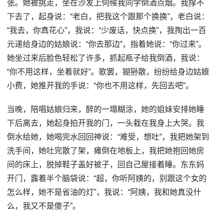
张。她被挑走，坐在沙发上伺候我同学倒酒点烟。我撑不
下去了，起身说：“老白，把我这个跟那个换换”，老白说：
“我去，你真花心”，我说：“少废话，快点换”，我掏出一百
元递给身边的姑娘说：“你去那边”，指着她说：“你过来”。
她坐过来后脸色轻松了许多，抓起瓶子给我倒酒，我说：
“你不用这样，坐着就好”。歌罢，猢狲散，纷纷给身边姑娘
小费，她推开我的手说：“你也不用这样，先回去吧”。
当晚，陪唱姑娘归来，醉的一塌糊涂，她的姐妹安排她睡
下后离去，她起身拍开我的门，一头栽在我身上大哭。我
倒水给她，她喝完水回回神说：“难受，想吐”，我把她架到
洗手间，她吐完散了架，瘫倒在地板上，我把她抱回她房
间的床上，脱掉鞋子盖好被子，回自己屋接着睡。东东妈
开门，露着半个脑袋说：“超，你听阿姨的，别跟这个女的
怎么样，她不是省油的灯”，我说：“阿姨，我和她真没什
么，我又不是傻子”。