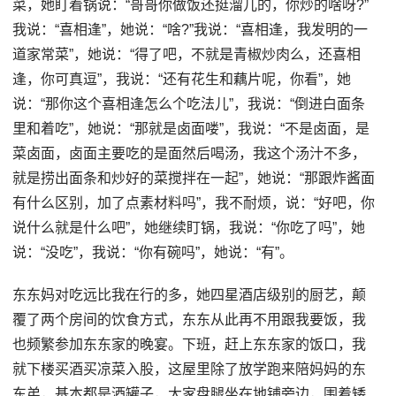
菜，她盯着锅说：“哥哥你做饭还挺溜儿的，你炒的啥呀?”
我说：“喜相逢”，她说：“啥?”我说：“喜相逢，我发明的一
道家常菜”，她说：“得了吧，不就是青椒炒肉么，还喜相
逢，你可真逗”，我说：“还有花生和藕片呢，你看”，她
说：“那你这个喜相逢怎么个吃法儿”，我说：“倒进白面条
里和着吃”，她说：“那就是卤面喽”，我说：“不是卤面，是
菜卤面，卤面主要吃的是面然后喝汤，我这个汤汁不多，
就是捞出面条和炒好的菜搅拌在一起”，她说：“那跟炸酱面
有什么区别，加了点素材料吗”，我不耐烦，说：“好吧，你
说什么就是什么吧”，她继续盯锅，我说：“你吃了吗”，她
说：“没吃”，我说：“你有碗吗”，她说：“有”。
东东妈对吃远比我在行的多，她四星酒店级别的厨艺，颠
覆了两个房间的饮食方式，东东从此再不用跟我要饭，我
也频繁参加东东家的晚宴。下班，赶上东东家的饭口，我
就下楼买酒买凉菜入股，这屋里除了放学跑来陪妈妈的东
东弟，基本都是酒罐子，大家盘腿坐在地铺旁边，围着矮