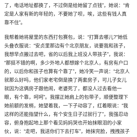
了，电话地址都换了，不过倒是给她留了点钱”，她说：“肯
定是人家有新的年轻的，不要她了呗，唉，这些有钱人真
靠不住”。
我帮着她将屋里的东西打包赛包，说：“打算去哪儿?”她低
头叠衣服说：“安贞里那边有个北京朋友，说要我和孩子，
我想早点搬过去吧，省的以后我上班没人带孩子”，我说：
“那挺不错的啊，多少外地人都想嫁个北京人，有房有户口
的，以后你和孩子也算有个靠了”，她冷笑一声说：“北京人
就那么好吗，他们家老宅倒是换了两套房子，可儿子女儿
就因为这俩房子跟他闹，老婆死了，都没人过去看他一
眼，有个靠，呵呵”。我摆正她肩上的包带子，顺便整理下
她前额的发梢，她望着我，一下子动容了，红着眼说：“我
这样的还能指望什么，有个安生日子过就行了”，我强忍动
容，俯身抱起地上那个看见妈妈哭也开始抹眼泪的小家
伙，说：“走吧，我送你们下去打车”，她抹完脸，拽拽孩子