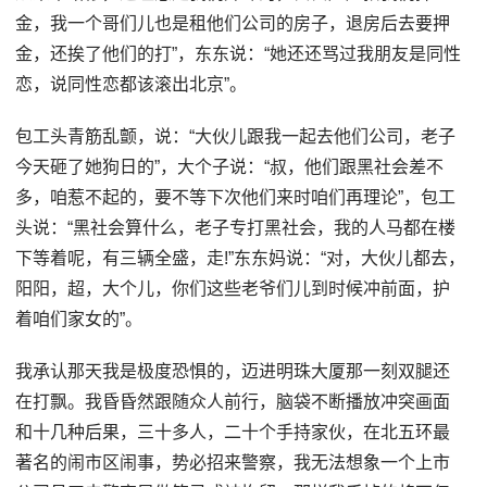
金，我一个哥们儿也是租他们公司的房子，退房后去要押
金，还挨了他们的打”，东东说：“她还还骂过我朋友是同性
恋，说同性恋都该滚出北京”。
包工头青筋乱颤，说：“大伙儿跟我一起去他们公司，老子
今天砸了她狗日的”，大个子说：“叔，他们跟黑社会差不
多，咱惹不起的，要不等下次他们来时咱们再理论”，包工
头说：“黑社会算什么，老子专打黑社会，我的人马都在楼
下等着呢，有三辆全盛，走!”东东妈说：“对，大伙儿都去，
阳阳，超，大个儿，你们这些老爷们儿到时候冲前面，护
着咱们家女的”。
我承认那天我是极度恐惧的，迈进明珠大厦那一刻双腿还
在打飘。我昏昏然跟随众人前行，脑袋不断播放冲突画面
和十几种后果，三十多人，二十个手持家伙，在北五环最
著名的闹市区闹事，势必招来警察，我无法想象一个上市