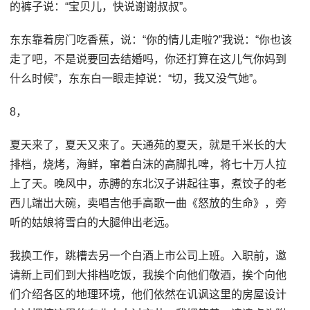
的裤子说：“宝贝儿，快说谢谢叔叔”。
东东靠着房门吃香蕉，说：“你的情儿走啦?”我说：“你也该
走了吧，不是说要回去结婚吗，你还打算在这儿气你妈到
什么时候”，东东白一眼走掉说：“切，我又没气她”。
8，
夏天来了，夏天又来了。天通苑的夏天，就是千米长的大
排档，烧烤，海鲜，窜着白沫的高脚扎啤，将七十万人拉
上了天。晚风中，赤膊的东北汉子讲起往事，煮饺子的老
西儿端出大碗，卖唱吉他手高歌一曲《怒放的生命》，旁
听的姑娘将雪白的大腿伸出老远。
我换工作，跳槽去另一个白酒上市公司上班。入职前，邀
请新上司们到大排档吃饭，我挨个向他们敬酒，挨个向他
们介绍各区的地理环境，他们依然在讥讽这里的房屋设计