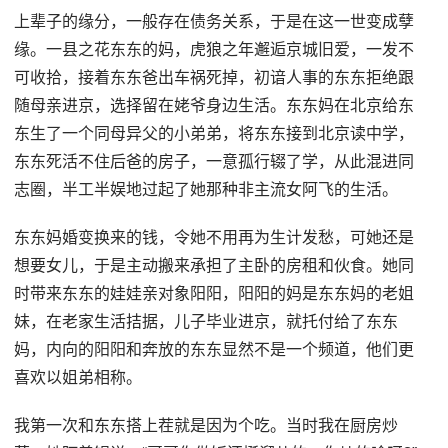
上辈子的缘分，一般存在债务关系，于是在这一世变成孽
缘。一县之花东东的妈，虎狼之年邂逅京城旧爱，一发不
可收拾，接着东东爸出车祸死掉，初谙人事的东东拒绝跟
随母亲进京，选择留在姥爷身边生活。东东妈在北京给东
东生了一个同母异父的小弟弟，将东东接到北京读中学，
东东死活不住后爸的房子，一意孤行辍了学，从此混进同
志圈，半工半娱地过起了她那种非主流女阿飞的生活。
东东妈婚变换来的钱，令她不用再为生计发愁，可她还是
想要女儿，于是主动搬来承担了主卧的房租和伙食。她同
时带来东东的娃娃亲对象阳阳，阳阳的妈是东东妈的老姐
妹，在老家生活拮据，儿子毕业进京，就托付给了东东
妈，内向的阳阳和奔放的东东显然不是一个频道，他们更
喜欢以姐弟相称。
我第一次和东东搭上茬就是因为个吃。当时我在厨房炒