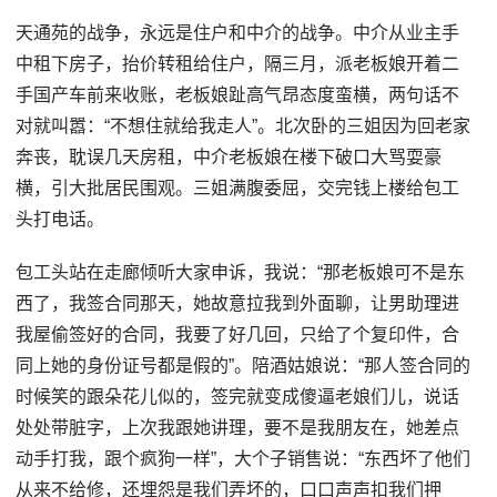
天通苑的战争，永远是住户和中介的战争。中介从业主手
中租下房子，抬价转租给住户，隔三月，派老板娘开着二
手国产车前来收账，老板娘趾高气昂态度蛮横，两句话不
对就叫嚣：“不想住就给我走人”。北次卧的三姐因为回老家
奔丧，耽误几天房租，中介老板娘在楼下破口大骂耍豪
横，引大批居民围观。三姐满腹委屈，交完钱上楼给包工
头打电话。
包工头站在走廊倾听大家申诉，我说：“那老板娘可不是东
西了，我签合同那天，她故意拉我到外面聊，让男助理进
我屋偷签好的合同，我要了好几回，只给了个复印件，合
同上她的身份证号都是假的”。陪酒姑娘说：“那人签合同的
时候笑的跟朵花儿似的，签完就变成傻逼老娘们儿，说话
处处带脏字，上次我跟她讲理，要不是我朋友在，她差点
动手打我，跟个疯狗一样”，大个子销售说：“东西坏了他们
从来不给修，还埋怨是我们弄坏的，口口声声扣我们押