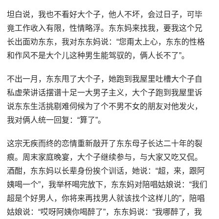
坦白说，我也不看好大个子，他人不坏，会过日子，可毕
竟工作收入有限，性情略浮。东东妈来找我，要我这个兄
长出面劝东东，我对东东妈说：“您甭太上心，东东的性格
和作风不是大个儿这种男生能驾驭的，俩人长不了”。
不出一月，东东甩了大个子，她跑到我屋里吐槽大个子自
私虚荣讲话摆谱十足一大男子主义，大个子跑到我屋里诉
说东东生活挑剔难伺候为了个不男不女的朋友对他发火，
我对俩人统一回复：“算了”。
这宗无疾而终的恋情重新敲开了东东母子长达二十年的裂
痕。周末家庭晚宴，大个子继续参与，与大家又吃又侃。
酒酣，东东妈以长辈身份挨个训话，她说：“超，来，跟阿
姨喝一个”，我举杯喝完放下，东东妈对陪唱姑娘说：“我们
超是个好男人，你将来再找男人就该找个这样儿的”，陪唱
姑娘说：“哎呀阿姨你喝醉了”，东东妈说：“我哪醉了，我