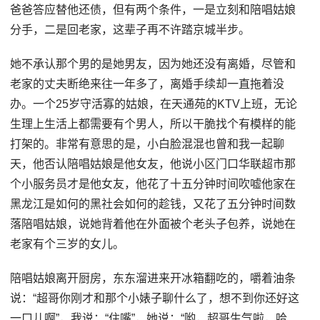
爸爸答应替他还债，但有两个条件，一是立刻和陪唱姑娘
分手，二是回老家，这辈子再不许踏京城半步。
她不承认那个男的是她男友，因为她还没有离婚，尽管和
老家的丈夫断绝来往一年多了，离婚手续却一直拖着没
办。一个25岁守活寡的姑娘，在天通苑的KTV上班，无论
生理上生活上都需要有个男人，所以干脆找个有模样的能
打架的。非常有意思的是，小白脸混混也曾和我一起聊
天，他否认陪唱姑娘是他女友，他说小区门口华联超市那
个小服务员才是他女友，他花了十五分钟时间吹嘘他家在
黑龙江是如何的黑社会如何的趁钱，又花了五分钟时间数
落陪唱姑娘，说她背着他在外面被个老头子包养，说她在
老家有个三岁的女儿。
陪唱姑娘离开厨房，东东溜进来开冰箱翻吃的，嚼着油条
说：“超哥你刚才和那个小婊子聊什么了，想不到你还好这
一口儿啊”，我说：“住嘴”，她说：“哟，超哥生气啦，哈