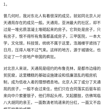
1，
曾几何时，我对东北人有着很深的成见，就如同北京人对
天通苑存在的成见一般。天通苑，亚洲最大的社区，却不
过是一堆劣质混凝土堆砌起来的房子。它到处是房子，只
有房子，恨不得所有角落都盖成房子，三甲医院，一本大
学，文化馆，科技馆，统统不属于这里，浩瀚楼宇遮挡了
日月，压得人喘不过气来。这样的地方，源于城镇化，也
见证了一个房地产帝国的疯狂。
对北京人来说，天通苑是纽约的布鲁克林，是都市边缘的
贫民窟，这里糟糕的基础设施建设和低廉混乱的租房机
制，成为低收入者的理想栖息地。北京人买了或分了天通
苑的房子，一般不会过来住，他们只在合同落实后驱车前
来向中介索要银子，他们昂起头颅，叉起腰肢，仿佛驾临
八大胡同的亲王，一面数清老鸨递来的分红，一面又不齿