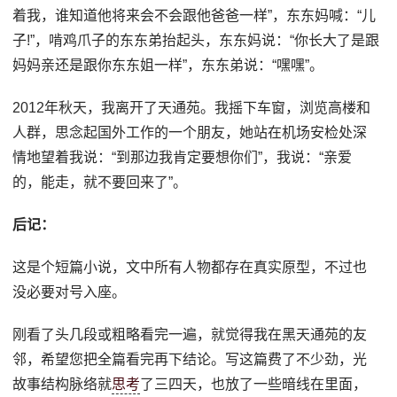
着我，谁知道他将来会不会跟他爸爸一样”，东东妈喊：“儿
子!”，啃鸡爪子的东东弟抬起头，东东妈说：“你长大了是跟
妈妈亲还是跟你东东姐一样”，东东弟说：“嘿嘿”。
2012年秋天，我离开了天通苑。我摇下车窗，浏览高楼和
人群，思念起国外工作的一个朋友，她站在机场安检处深
情地望着我说：“到那边我肯定要想你们”，我说：“亲爱
的，能走，就不要回来了”。
后记：
这是个短篇小说，文中所有人物都存在真实原型，不过也
没必要对号入座。
刚看了头几段或粗略看完一遍，就觉得我在黑天通苑的友
邻，希望您把全篇看完再下结论。写这篇费了不少劲，光
故事结构脉络就
思考
了三四天，也放了一些暗线在里面，