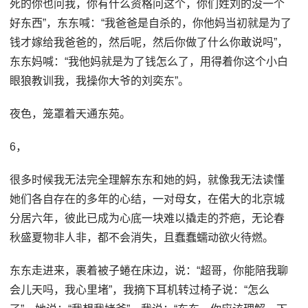
死的你也问我，你有什么资格问这个，你们姓刘的没一个
好东西”，东东喊：“我爸爸是自杀的，你他妈当初就是为了
钱才嫁给我爸爸的，然后呢，然后你做了什么你敢说吗”，
东东妈喊：“我他妈就是为了钱怎么了，用得着你这个小白
眼狼教训我，我操你大爷的刘奕东”。
夜色，笼罩着天通东苑。
6，
很多时候我无法完全理解东东和她的妈，就像我无法读懂
她们各自存在的多年的心结，一对母女，在偌大的北京城
分居六年，彼此已成为心底一块难以撬走的芥疤，无论春
秋盛夏物非人非，都不会消失，且蠢蠢蠕动欲火待燃。
东东走进来，裹着被子蜷在床边，说：“超哥，你能陪我聊
会儿天吗，我心里堵”，我摘下耳机转过椅子说：“怎么