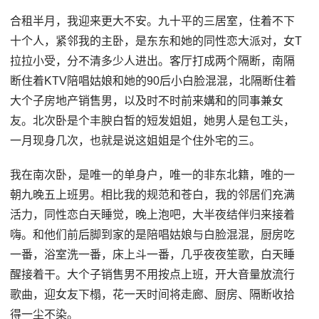
合租半月，我迎来更大不安。九十平的三居室，住着不下
十个人，紧邻我的主卧，是东东和她的同性恋大派对，女T
拉拉小受，分不清多少人进出。客厅打成两个隔断，南隔
断住着KTV陪唱姑娘和她的90后小白脸混混，北隔断住着
大个子房地产销售男，以及时不时前来媾和的同事兼女
友。北次卧是个丰腴白皙的短发姐姐，她男人是包工头，
一月现身几次，也就是说这姐姐是个住外宅的三。
我在南次卧，是唯一的单身户，唯一的非东北籍，唯的一
朝九晚五上班男。相比我的规范和苍白，我的邻居们充满
活力，同性恋白天睡觉，晚上泡吧，大半夜结伴归来接着
嗨。和他们前后脚到家的是陪唱姑娘与白脸混混，厨房吃
一番，浴室洗一番，床上斗一番，几乎夜夜笙歌，白天睡
醒接着干。大个子销售男不用按点上班，开大音量放流行
歌曲，迎女友下榻，花一天时间将走廊、厨房、隔断收拾
得一尘不染。