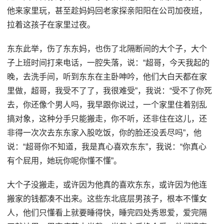
他来家里玩，甚至趁妈妈回老家探亲阳阳在公司加夜班，
拉着这孩子在家里过夜。
东东此举，伤了东东妈，也伤了北隔断间的大个子，大个
子上班时间打来电话，一腔失落，说：“超哥，今天我起的
晚，去洗手间，听到东东在主卧呻吟，他们大白天都在家
里做，超哥，我受不了了，我很难受”，我说：“受不了你死
去，你还像个男人吗，我早跟你说过，一个家里住着别乱
搞对象，这种分手只能搬走，你不听，还非住在这儿，还
非得一次次去东东家入股吃饭，你的脸还没丢尽吗”，他
说：“超哥你不知道，我是真心喜欢东东”，我说：“你真心
有个屁用，她玩你呢你懂不懂”。
大个子没搬走，或许因为他真的喜欢东东，或许因为他连
搬家的钱都凑不出来。这些东北底层男孩子，根本不懂女
人，他们只懂看上就要睡得快，睡完四处秀恩爱，爱完隔