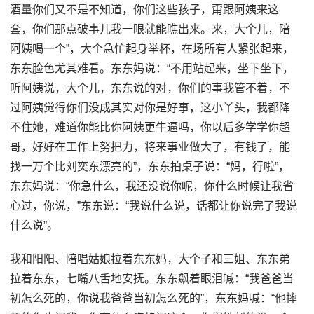
酒量你们又不是不知道，你们这些孩子，甭跟阿姨来这
套，你们那点破事儿我一眼就能瞧出来。来，大个儿，陪
阿姨喝一个”，大个急忙起身举杯，在场所有人紧张起来，
东东脸色尤其难看。东东妈说：“不用站起来，坐下坐下，
听阿姨说，大个儿，东东说的对，你们的事我管不着，不
过阿姨觉得你们没成其实对你是好事，这小丫头，我都降
不住她，难道你能比你阿姨更牛逼吗，你以后多学学你超
哥，好好在工作上努把力，将来事业做大了，有钱了，能
找一万个比刘奕东漂亮的”，东东拍桌子说：“妈，行啦”，
东东妈说：“你急什么，我还没说你呢，你什么时候让我省
心过，你说，”东东说：“我说什么说，话都让你说完了我说
什么说”。
我和阳阳、陪唱姑娘拉着东东妈，大个子和三姐、东东弟
拉着东东，七嘴八舌地安抚。东东飙着眼泪喊：“我爸爸当
初怎么死的，你说我爸爸当初怎么死的”，东东妈喊：“他摔