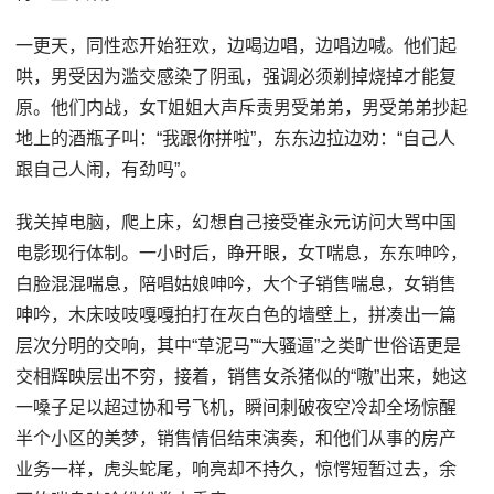
一更天，同性恋开始狂欢，边喝边唱，边唱边喊。他们起
哄，男受因为滥交感染了阴虱，强调必须剃掉烧掉才能复
原。他们内战，女T姐姐大声斥责男受弟弟，男受弟弟抄起
地上的酒瓶子叫：“我跟你拼啦”，东东边拉边劝：“自己人
跟自己人闹，有劲吗”。
我关掉电脑，爬上床，幻想自己接受崔永元访问大骂中国
电影现行体制。一小时后，睁开眼，女T喘息，东东呻吟，
白脸混混喘息，陪唱姑娘呻吟，大个子销售喘息，女销售
呻吟，木床吱吱嘎嘎拍打在灰白色的墙壁上，拼凑出一篇
层次分明的交响，其中“草泥马”“大骚逼”之类旷世俗语更是
交相辉映层出不穷，接着，销售女杀猪似的“嗷”出来，她这
一嗓子足以超过协和号飞机，瞬间刺破夜空冷却全场惊醒
半个小区的美梦，销售情侣结束演奏，和他们从事的房产
业务一样，虎头蛇尾，响亮却不持久，惊愕短暂过去，余