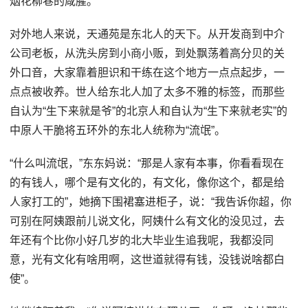
烟花柳巷的咸腥。
对外地人来说，天通苑是东北人的天下。从开发商到中介
公司老板，从洗头房到小商小贩，到处飘荡着高分贝的关
外口音，大家靠着胆识和干练在这个地方一点点起步，一
点点被收养。世人给东北人加了太多不雅的标签，而那些
自认为“生下来就是爷”的北京人和自认为“生下来就老实”的
中原人干脆将五环外的东北人统称为“流氓”。
“什么叫流氓，”东东妈说：“那是人家有本事，你看看现在
的有钱人，哪个是有文化的，有文化，像你这个，都是给
人家打工的”，她摘下围裙塞进柜子，说：“我告诉你超，你
可别在阿姨跟前儿说文化，阿姨什么有文化的没见过，去
年还有个比你小好几岁的北大毕业生追我呢，我都没同
意，光有文化有啥用啊，这世道就得有钱，没钱说啥都白
使”。