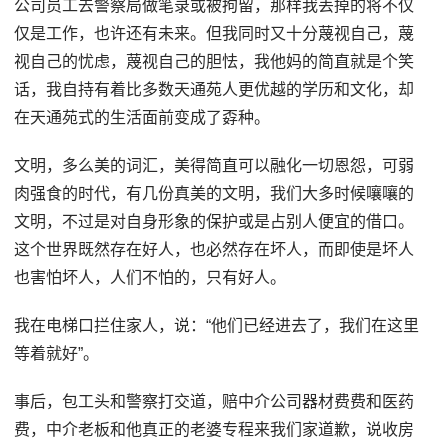
公司员工去警察局做笔录或被拘留，那样我丢掉的将不仅
仅是工作，也许还有未来。但我同时又十分蔑视自己，蔑
视自己的忧虑，蔑视自己的胆怯，我他妈的简直就是个笑
话，我自持有着比多数天通苑人更优越的学历和文化，却
在天通苑式的生活面前变成了孬种。
文明，多么美的词汇，美得简直可以融化一切恩怨，可弱
肉强食的时代，有几份真美的文明，我们大多时候嚷嚷的
文明，不过是对自身形象的保护或是占别人便宜的借口。
这个世界既然存在好人，也必然存在坏人，而即使是坏人
也害怕坏人，人们不怕的，只有好人。
我在电梯口拦住家人，说：“他们已经进去了，我们在这里
等着就好”。
事后，包工头和警察打交道，赔中介公司器材费费和医药
费，中介老板和他真正的老婆专程来我们家道歉，说收房