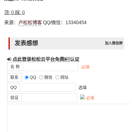
顶:
0
踩:
0
来源：
卢松松博客
QQ/微信：13340454
发表感想
加入微信群
点此登录松松云平台免费
认证
名 称
必填
联系
QQ
微信
网址
QQ
选填
验证
必填