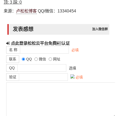
顶:
3
踩:
0
来源：
卢松松博客
QQ/微信：13340454
发表感想
加入微信群
点此登录松松云平台免费
认证
名 称
必填
联系
QQ
微信
网址
QQ
选填
验证
必填