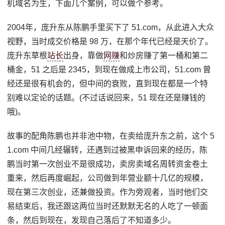
机域名为生，下面几个案例，可以做个参考。
2004年，庞升东从陈鹏手里买下了 51.com，从此进入大众
视野，当时成交价格是 98 万，在那个年代已经是天价了。
庞升东草根
站长
出身，靠做
网赚
和炒房赚了第一桶和第二
桶金，51 之后是 2345，到现在做成上市公司，51.com 曾
经还是很有机会的，但中间的衰败，直到现在都是一个特
别难以定论的话题。(不过话说回来，51 现在还是赚钱的
哦)。
故事的配角陈鹏也并非池中物，在卖给庞升东之前，这个 5
1.com 中间几经辗转，还遇到过被黑申诉回来的经历，陈
鹏当时第一次创业不是很成功，卖房卖域名周转资金卷土
重来，然后再度崛起，公司做到年营业额十几亿的规模，
现在第三次创业，还兼做投资。作为旁观者，当时他们交
易结束后，我还跟这两位当时还默默无名的人吃了一顿面
条，然后到现在，发现自己落后了不知道多少。