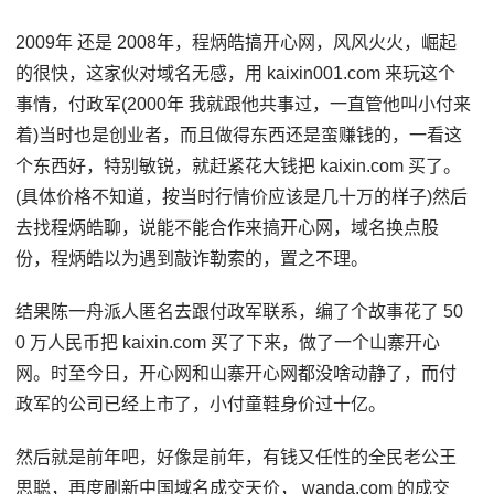
2009年 还是 2008年，程炳皓搞开心网，风风火火，崛起
的很快，这家伙对域名无感，用 kaixin001.com 来玩这个
事情，付政军(2000年 我就跟他共事过，一直管他叫小付来
着)当时也是创业者，而且做得东西还是蛮赚钱的，一看这
个东西好，特别敏锐，就赶紧花大钱把 kaixin.com 买了。
(具体价格不知道，按当时行情价应该是几十万的样子)然后
去找程炳皓聊，说能不能合作来搞开心网，域名换点股
份，程炳皓以为遇到敲诈勒索的，置之不理。
结果陈一舟派人匿名去跟付政军联系，编了个故事花了 50
0 万人民币把 kaixin.com 买了下来，做了一个山寨开心
网。时至今日，开心网和山寨开心网都没啥动静了，而付
政军的公司已经上市了，小付童鞋身价过十亿。
然后就是前年吧，好像是前年，有钱又任性的全民老公王
思聪，再度刷新中国域名成交天价， wanda.com 的成交