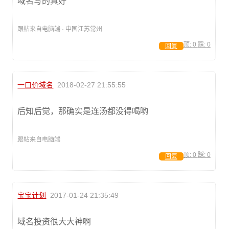
域名写的真好
跟帖来自电脑端 · 中国江苏常州
顶:
0
踩:
0
回复
一口价域名
2018-02-27 21:55:55
后知后觉，那确实是连汤都没得喝哟
跟帖来自电脑端
顶:
0
踩:
0
回复
宝宝计划
2017-01-24 21:35:49
域名投资很大大神啊