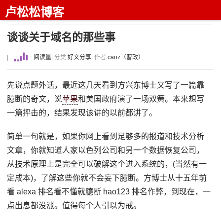
卢松松博客
谈谈关于域名的那些事
|
阅读量
| 分类:
好文分享
| 作者:
caoz（曹政）
先说点题外话，最近这几天看到方兴东博士又写了一篇靠
臆断的奇文，说
苹果
和美国政府演了一场双簧。本来想写
一篇抨击的，结果发现该讲的以前都讲了。
简单一句就是，如果你网上看到足够多的报道和技术分析
文章，你就知道人家以色列公司和另一个数据恢复公司，
从技术原理上是完全可以破解这个进入系统的，(当然有一
定成本)，了解这些你就不会妄下臆断。方博士从十五年前
看 alexa 排名看不懂就臆断 hao123 排名作弊，到现在，一
点出息都没涨。值得每个人引以为戒。