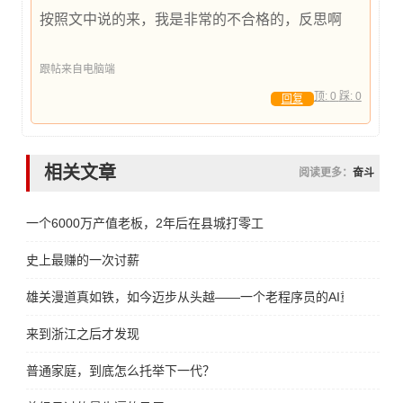
按照文中说的来，我是非常的不合格的，反思啊
跟帖来自电脑端
顶:
0
踩:
0
回复
相关文章
阅读更多：
奋斗
一个6000万产值老板，2年后在县城打零工
史上最赚的一次讨薪
雄关漫道真如铁，如今迈步从头越——一个老程序员的AI重生宣言
来到浙江之后才发现
普通家庭，到底怎么托举下一代？