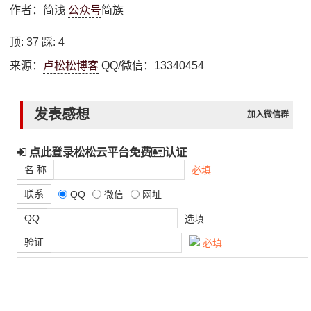
作者：简浅
公众号
简族
顶:
37
踩:
4
来源：
卢松松博客
QQ/微信：13340454
发表感想
加入微信群
点此登录松松云平台免费
认证
名 称
必填
联系
QQ
微信
网址
QQ
选填
验证
必填