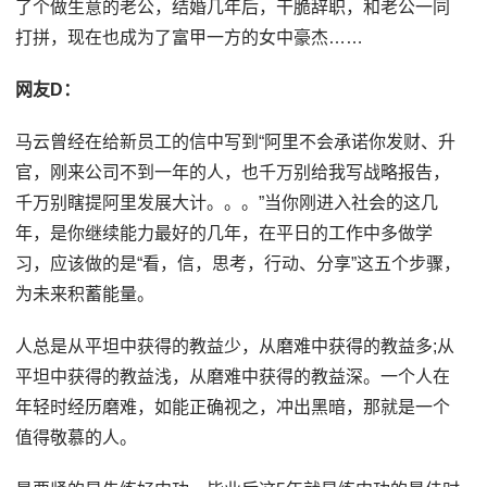
了个做生意的老公，结婚几年后，干脆辞职，和老公一同
打拼，现在也成为了富甲一方的女中豪杰……
网友D：
马云曾经在给新员工的信中写到“阿里不会承诺你发财、升
官，刚来公司不到一年的人，也千万别给我写战略报告，
千万别瞎提阿里发展大计。。。”当你刚进入社会的这几
年，是你继续能力最好的几年，在平日的工作中多做学
习，应该做的是“看，信，思考，行动、分享”这五个步骤，
为未来积蓄能量。
人总是从平坦中获得的教益少，从磨难中获得的教益多;从
平坦中获得的教益浅，从磨难中获得的教益深。一个人在
年轻时经历磨难，如能正确视之，冲出黑暗，那就是一个
值得敬慕的人。