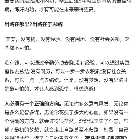
最要紧的是先练好内功，毕业后这5年就是练内功的最佳时
期，练好内功，才有可能在未来攀得更高。
出路在哪里?出路在于思路!
其实，没有钱、没有经验、没有阅历、没有社会关系，这
些都不可怕。
没有钱，可以通过辛勤劳动去赚;没有经验，可以通过实践
操作去总结;没有阅历，可以一步一步去积累;没有社会关
系，可以一点一点去编织。但是，没有梦想、没有思路才
是最可怕的，才让人感到恐惧，很想逃避!
人必须有一个正确的方向。
无论你多么意气风发，无论你
是多么足智多谋，无论你花费了多大的心血，如果没有一
个明确的方向，就会过得很茫然，渐渐就丧失了斗志，忘
却了最初的梦想，就会走上弯路甚至不归路，枉费了自己
的聪明才智，误了自己的青春年华。
荷马史诗《奥德赛》