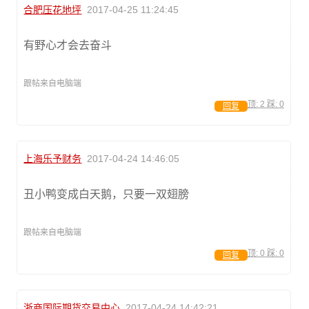
合肥压花地坪
2017-04-25 11:24:45
有野心才会去奋斗
跟帖来自电脑端
顶:
2
踩:
0
回复
上海乐予财务
2017-04-24 14:46:05
丑小鸭变成白天鹅，只要一双翅膀
跟帖来自电脑端
顶:
0
踩:
0
回复
浙商国际期货交易中心
2017-04-24 14:42:21