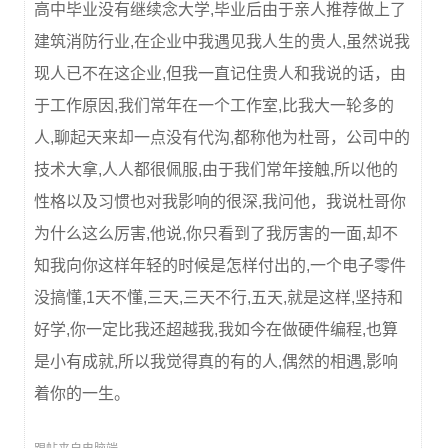
高中毕业没有继续念大学,毕业后由于亲人推荐做上了
建筑消防行业,在企业中我遇见我人生的贵人,虽然说我
现人已不在这企业,但我一直记住贵人和我说的话，由
于工作原因,我们常年在一个工作室,比我大一轮多的
人,聊起天来却一点没有代沟,都称他为杜哥，公司中的
技术大拿,人人都很佩服,由于我们常年接触,所以他的
性格以及习惯也对我影响的很深,我问他，我说杜哥你
为什么这么厉害,他说,你只看到了我厉害的一面,却不
知我向你这样年轻的时候是怎样付出的,一个电子零件
没搞懂,1天不懂,三天,三天不行,五天,就是这样,坚持和
好学,你一定比我还超越我,我如今在做硬件编程,也算
是小有成就,所以我觉得真的有的人,偶然的相遇,影响
着你的一生。